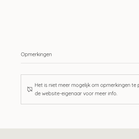
Opmerkingen
Het is niet meer mogelijk om opmerkingen te
de website-eigenaar voor meer info.
Wet tegenbewijsregeling box
Zo v
3 aangenomen
bet