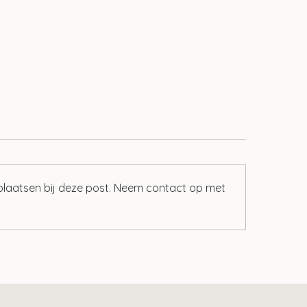
 plaatsen bij deze post. Neem contact op met
ind je het fiscale
In principe geen 
alingskenmerk
voor inwoner van 