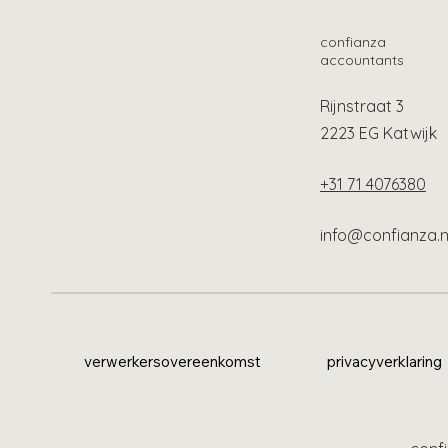
confianza
accountants
Rijnstraat 3
2223 EG Katwijk
+31 71 4076380
info@confianza.n
verwerkersovereenkomst
privacyverklaring