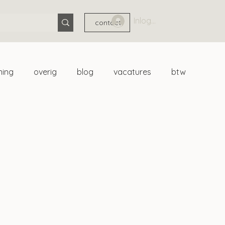
Inloggen
contact
ning
overig
blog
vacatures
btw