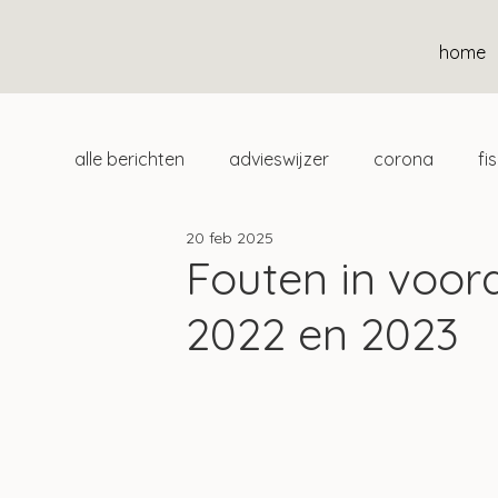
home
alle berichten
advieswijzer
corona
fi
20 feb 2025
duurzaam
home
uitgelicht
klan
Fouten in voora
2022 en 2023