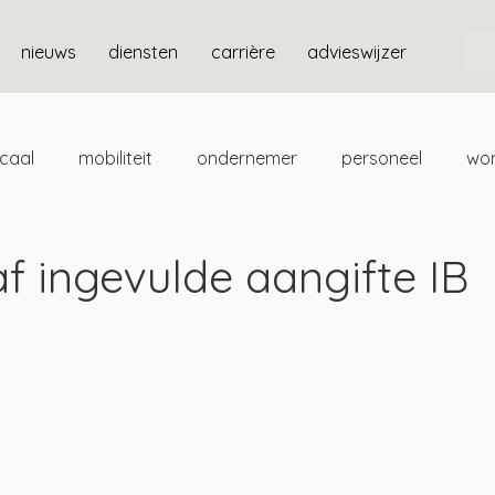
nieuws
diensten
carrière
advieswijzer
scaal
mobiliteit
ondernemer
personeel
wo
ten
box 3
f ingevulde aangifte IB