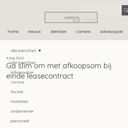
contact
Inloggen
home
nieuws
diensten
carrière
advieswijzer
alle berichten
4 aug 2022
alle berichten
Ga slim om met afkoopsom bij
advieswijzer
einde leasecontract
corona
fiscaal
mobiliteit
ondernemer
personeel