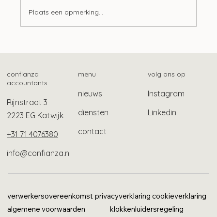
Plaats een opmerking...
Langere tijdelijke bescherming
gevluchte Oekraïners
confianza
menu
volg ons op
accountants
nieuws
Instagram
Rijnstraat 3
diensten
Linkedin
2223 EG Katwijk
contact
+31 71 4076380
info@confianza.nl
verwerkersovereenkomst
privacyverklaring
cookieverklaring
algemene voorwaarden
klokkenluidersregeling