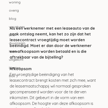
woning
overig
blog
vacatures
Als een werknemer met een leaseauto van de 
zaak ontslag neemt, kan het zo zijn dat het 
btw
leasecontract vroegtijdig moet worden 
duurzaam
beëindigd. Moet er dan door de werknemer 
een afkoopsom worden betaald en is die 
home
aftrekbaar van de bijtelling?
uitgelicht
klanten
Afkoopsom
Een vroegtijdige beëindiging van het 
box 3
leasecontract brengt kosten met zich mee, want 
de leasemaatschappij wil normaal gesproken 
gecompenseerd worden voor de te derven 
inkomsten. Dit gebeurt in de vorm van een 
afkoopsom. De hoogte van deze afkoopsom is 