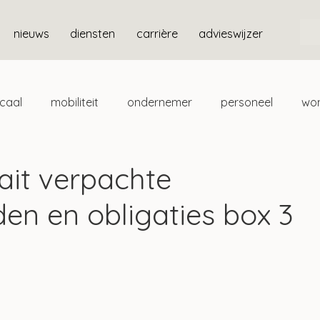
nieuws
diensten
carrière
advieswijzer
scaal
mobiliteit
ondernemer
personeel
wo
ten
box 3
ait verpachte
n en obligaties box 3