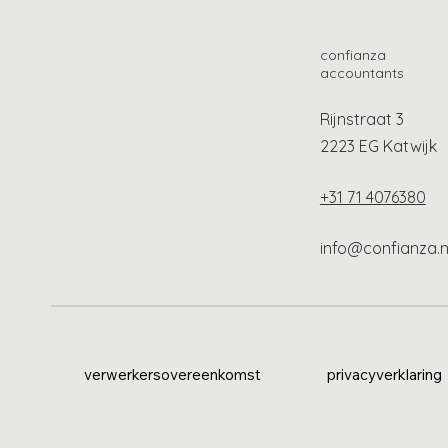
confianza
accountants
Rijnstraat 3
2223 EG Katwijk
+31 71 4076380
info@confianza.n
verwerkersovereenkomst
privacyverklaring