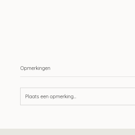
Opmerkingen
Plaats een opmerking...
Wet tegenbewijsregeling box
Zo v
3 aangenomen
bet