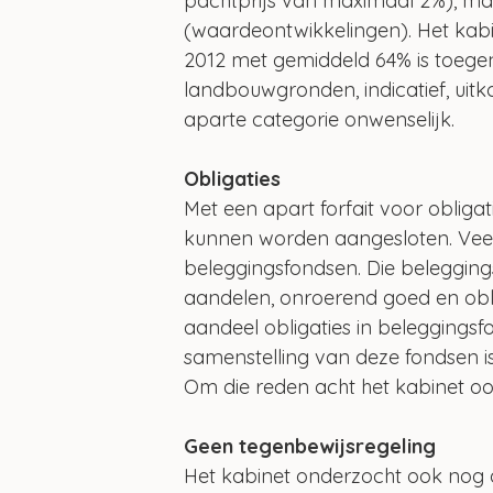
pachtprijs van maximaal 2%), maa
(waardeontwikkelingen). Het kab
2012 met gemiddeld 64% is toege
landbouwgronden, indicatief, uit
aparte categorie onwenselijk.
Obligaties
Met een apart forfait voor obliga
kunnen worden aangesloten. Veel 
beleggingsfondsen. Die belegging
aandelen, onroerend goed en obli
aandeel obligaties in beleggingsf
samenstelling van deze fondsen is 
Om die reden acht het kabinet oo
Geen tegenbewijsregeling
Het kabinet onderzocht ook nog 