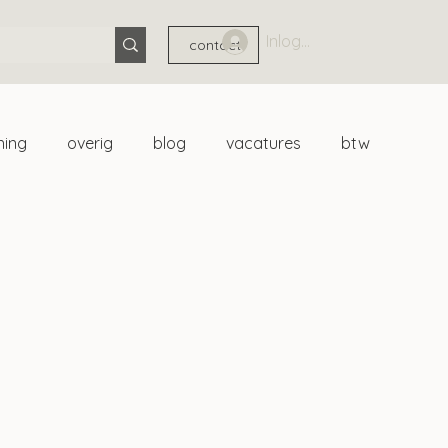
Inloggen
contact
ning
overig
blog
vacatures
btw