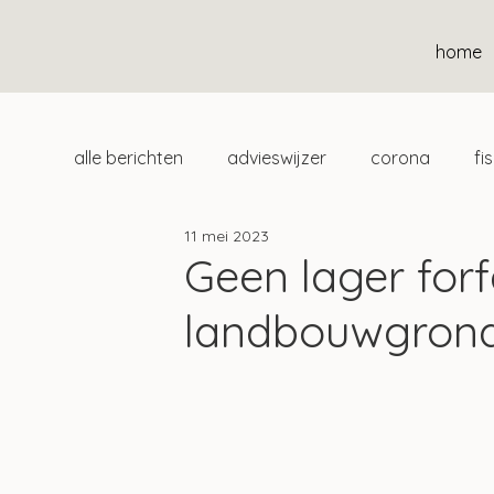
home
alle berichten
advieswijzer
corona
fi
11 mei 2023
duurzaam
home
uitgelicht
klan
Geen lager forf
landbouwgronde