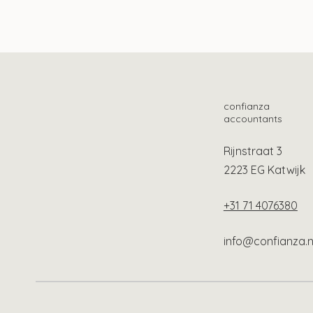
Tien ontwikkelingen op het
Mog
gebied van lonen
loo
confianza
accountants
Rijnstraat 3
2223 EG Katwijk
+31 71 4076380
info@confianza.n