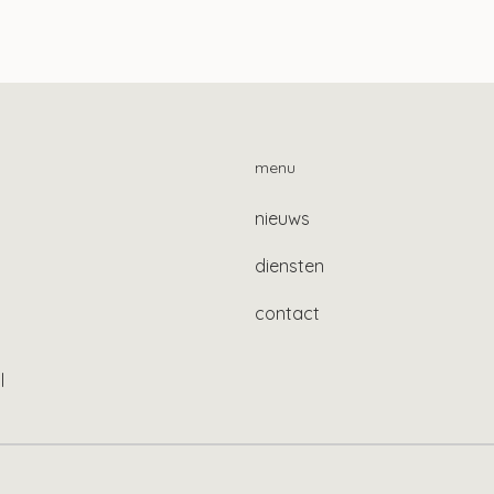
elijk ook gebruikelijk
Nieuw voorstel
n bij Stak-constructie
Zelfstandigenwet i
internetconsultatie
menu
nieuws
diensten
contact
l