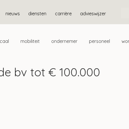
nieuws
diensten
carrière
advieswijzer
scaal
mobiliteit
ondernemer
personeel
wo
ten
box 3
 de bv tot € 100.000