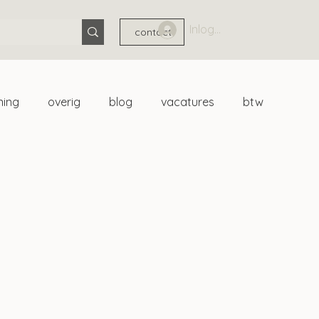
Inloggen
contact
ning
overig
blog
vacatures
btw