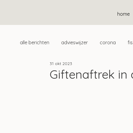
home
alle berichten
advieswijzer
corona
fi
31 okt 2023
duurzaam
home
uitgelicht
klan
Giftenaftrek in