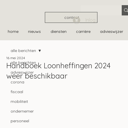
contact
Inloggen
home
nieuws
diensten
carrière
advieswijzer
alle berichten
16 mei 2024
alle berichten
Handboek Loonheffingen 2024
advieswijzer
weer beschikbaar
corona
fiscaal
mobiliteit
ondernemer
personeel