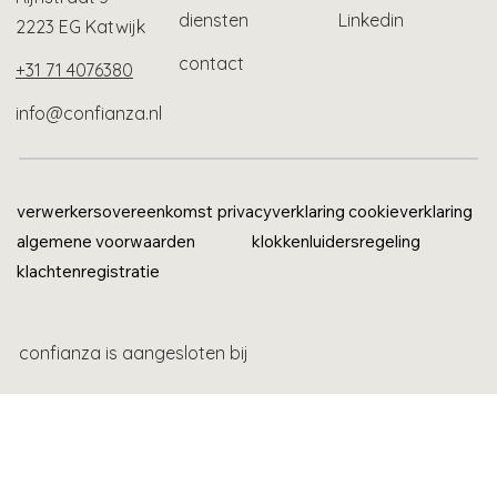
diensten
Linkedin
2223 EG Katwijk
contact
+31 71 4076380
info@confianza.nl
verwerkersovereenkomst
privacyverklaring
cookieverklaring
algemene voorwaarden
klokkenluidersregeling
klachtenregistratie
confianza is aangesloten bij