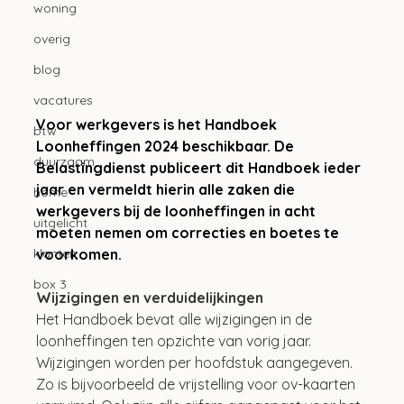
woning
overig
blog
vacatures
Voor werkgevers is het Handboek 
btw
Loonheffingen 2024 beschikbaar. De 
duurzaam
Belastingdienst publiceert dit Handboek ieder 
jaar en vermeldt hierin alle zaken die 
home
werkgevers bij de loonheffingen in acht 
uitgelicht
moeten nemen om correcties en boetes te 
voorkomen. 
klanten
box 3
Wijzigingen en verduidelijkingen
Het Handboek bevat alle wijzigingen in de 
loonheffingen ten opzichte van vorig jaar. 
Wijzigingen worden per hoofdstuk aangegeven. 
Zo is bijvoorbeeld de vrijstelling voor ov-kaarten 