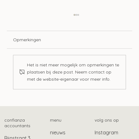
Opmerkingen
Het is niet meer mogelijk om opmerkingen te
plaatsen bij deze post. Neem contact op
met de website-eigenaar voor meer info.
Langere tijdelijke bescherming
gevluchte Oekraïners
confianza
menu
volg ons op
accountants
nieuws
Instagram
Rijnstraat 3