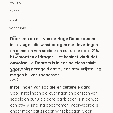
woning
overig
blog
vacatures
btw
Door een arrest van de Hoge Raad zouden 
instellingen die winst beogen met leveringen 
duurzaam
en diensten van sociale en culturele aard 21% 
home
btw moeten afdragen. Het kabinet vindt dat 
uitgelicht
onwenselijk. Daarom is in een beleidsbesluit 
voorlopig geregeld dat zij een btw-vrijstelling 
klanten
mogen blijven toepassen.
box 3
Instellingen van sociale en culturele aard
Voor instellingen die leveringen en diensten van 
sociale en culturele aard aanbieden is in de wet 
een btw-vrijstelling opgenomen. Voorwaarde is 
onder meer dat zij geen winst beogen. Voor 