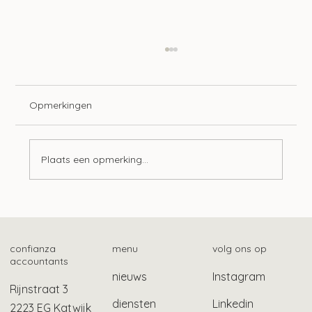
Opmerkingen
Plaats een opmerking...
Btw-vrijstelling maatschappelijk werk en
schuldhulpverlening
confianza
menu
volg ons op
accountants
nieuws
Instagram
Rijnstraat 3
diensten
Linkedin
2223 EG Katwijk