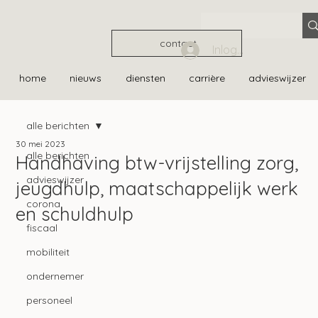
contact
Inloggen
home
nieuws
diensten
carrière
advieswijzer
alle berichten
30 mei 2023
alle berichten
Handhaving btw-vrijstelling zorg,
advieswijzer
jeugdhulp, maatschappelijk werk
corona
en schuldhulp
fiscaal
mobiliteit
ondernemer
personeel