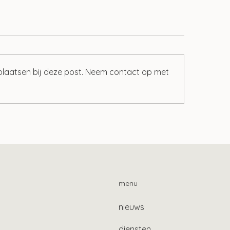
 plaatsen bij deze post. Neem contact op met
ind je het fiscale
In principe geen 
alingskenmerk
voor inwoner van 
menu
nieuws
diensten