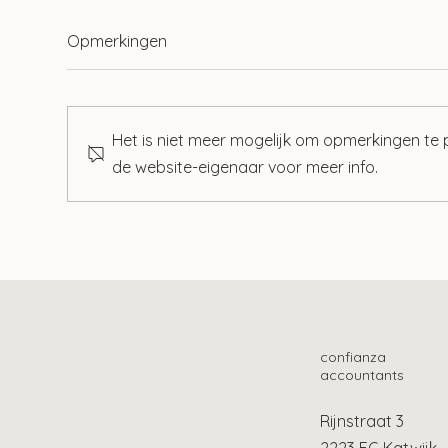
Opmerkingen
Het is niet meer mogelijk om opmerkingen te
de website-eigenaar voor meer info.
Wet tegenbewijsregeling box
Zo v
3 aangenomen
bet
confianza
accountants
Rijnstraat 3