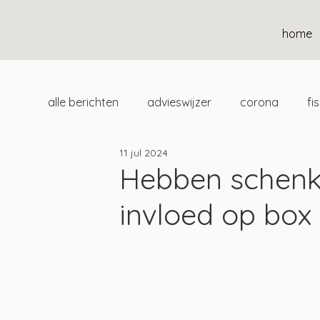
home
alle berichten
advieswijzer
corona
fi
11 jul 2024
duurzaam
home
uitgelicht
klan
Hebben schenkin
invloed op box