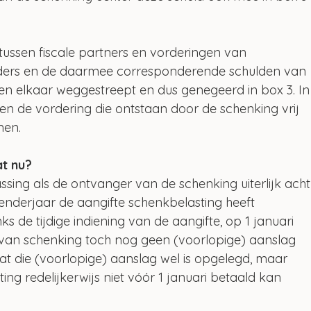
ussen fiscale partners en vorderingen van 
uders en de daarmee corresponderende schulden van 
en elkaar weggestreept en dus genegeerd in box 3. In
en de vordering die ontstaan door de schenking vrij 
men.
t nu?
sing als de ontvanger van de schenking uiterlijk acht
enderjaar de aangifte schenkbelasting heeft 
ks de tijdige indiening van de aangifte, op 1 januari 
 van schenking toch nog geen (voorlopige) aanslag 
at die (voorlopige) aanslag wel is opgelegd, maar 
ng redelijkerwijs niet vóór 1 januari betaald kan 