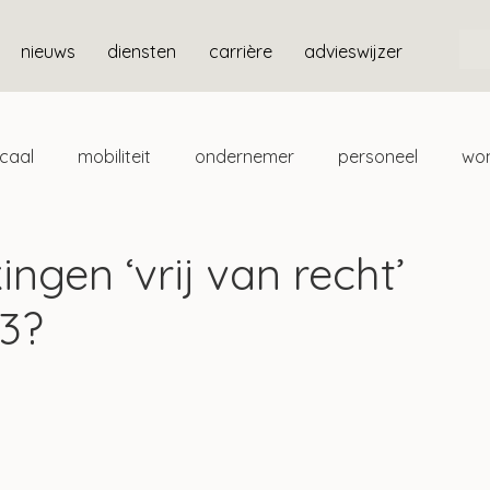
nieuws
diensten
carrière
advieswijzer
scaal
mobiliteit
ondernemer
personeel
wo
ten
box 3
gen ‘vrij van recht’
 3?