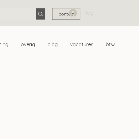
Inloggen
contact
ning
overig
blog
vacatures
btw