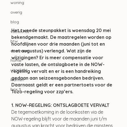
woning
overig
blog
Het tweede steunpakket is woensdag 20 mei 
vacatures
bekendgemaakt. De maatregelen worden op 
btw
hoofdlijnen voor drie maanden (juni tot en 
met augustus) verlengd. Wat zijn de 
duurzaam
wijzigingen? Er is meer compensatie voor 
home
vaste lasten, de ontslagboete in de NOW-
uitgelicht
regeling vervalt en er is een handreiking 
gedaan aan seizoensgebonden bedrijven. 
klanten
Daarnaast geldt er een partnertoets voor de 
box 3
Tozo-regeling voor zzp’ers.
1. NOW-REGELING: ONTSLAGBOETE VERVALT
De tegemoetkoming in de loonkosten via de 
NOW-regeling blijft voor de maanden juni t/m 
augustus van kracht voor bedrijven die minstens 