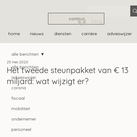
contact
Inloggen
home
nieuws
diensten
carrière
advieswijzer
alle berichten
25 mei 2020
alle berichten
Het tweede steunpakket van € 13
advieswijzer
miljard: wat wijzigt er?
corona
fiscaal
mobiliteit
ondernemer
personeel