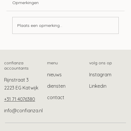
Opmerkingen
Plaats een opmerking...
Zwv-pgb-zorgverleners kunnen ook
zorgbonus aanvragen
confianza
menu
volg ons op
accountants
nieuws
Instagram
Rijnstraat 3
diensten
Linkedin
2223 EG Katwijk
contact
+31 71 4076380
info@confianza.nl