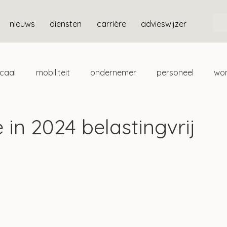
nieuws
diensten
carrière
advieswijzer
scaal
mobiliteit
ondernemer
personeel
wo
ten
box 3
in 2024 belastingvrij