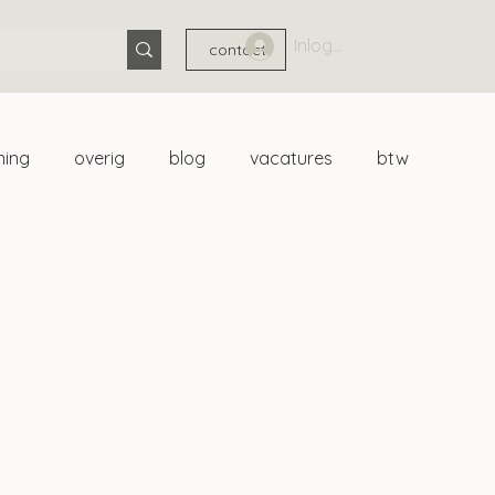
Inloggen
contact
ning
overig
blog
vacatures
btw