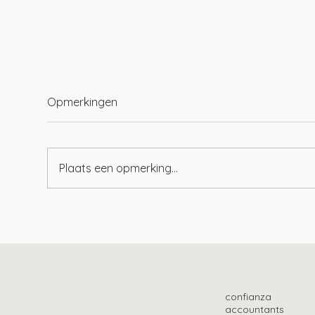
Opmerkingen
Plaats een opmerking...
Wet tegenbewijsregeling box
Zo v
3 aangenomen
bet
confianza
accountants