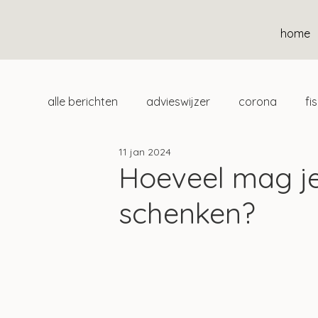
home
alle berichten
advieswijzer
corona
fi
11 jan 2024
duurzaam
home
uitgelicht
klan
Hoeveel mag je 
schenken?