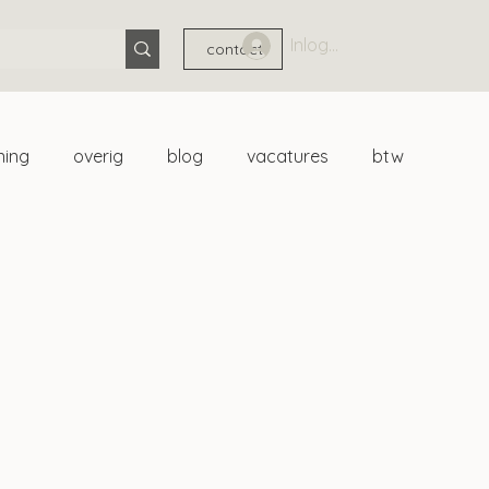
Inloggen
contact
ning
overig
blog
vacatures
btw