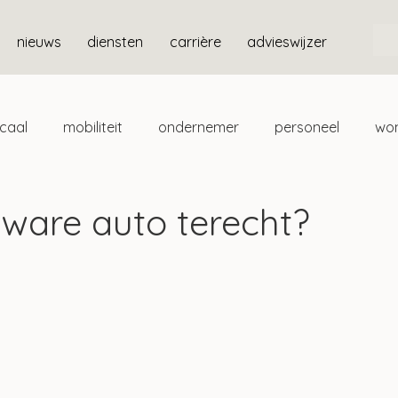
nieuws
diensten
carrière
advieswijzer
scaal
mobiliteit
ondernemer
personeel
wo
ten
box 3
ware auto terecht?