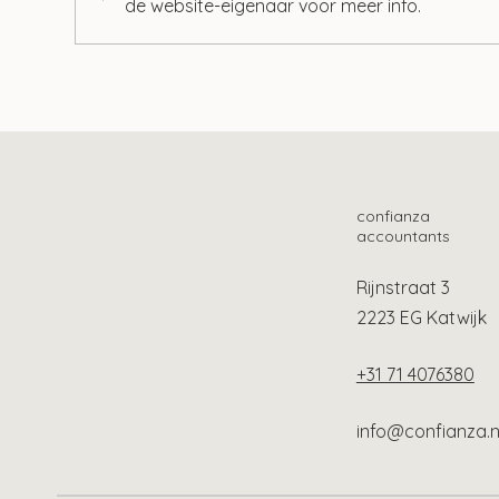
de website-eigenaar voor meer info.
Vliegbelasting afhankelijk
Hog
van afstand vanaf 2027
emis
confianza
accountants
Rijnstraat 3
2223 EG Katwijk
+31 71 4076380
info@confianza.n