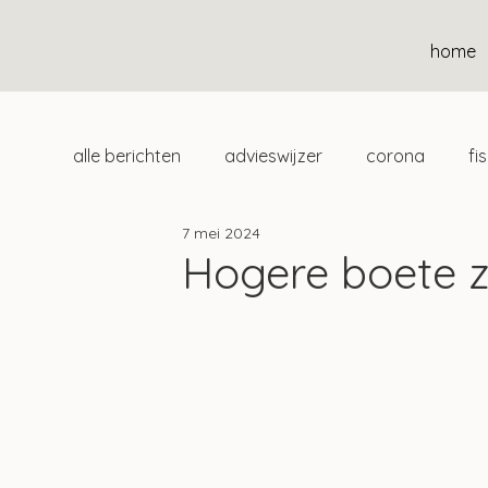
home
alle berichten
advieswijzer
corona
fi
7 mei 2024
duurzaam
home
uitgelicht
klan
Hogere boete z