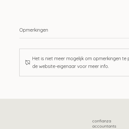
Opmerkingen
Het is niet meer mogelijk om opmerkingen te
de website-eigenaar voor meer info.
Aof-premie al jaren te hoog?
Lang
bes
Oek
confianza
accountants