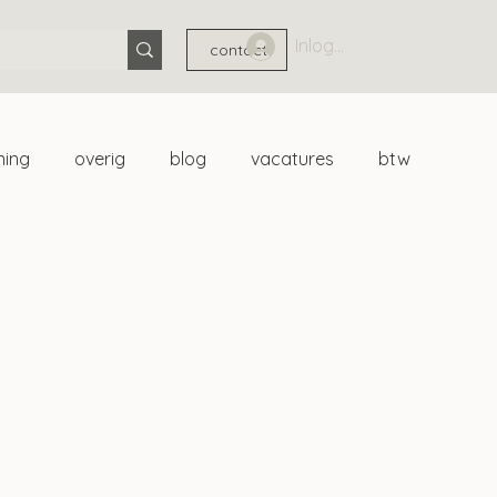
Inloggen
contact
ning
overig
blog
vacatures
btw