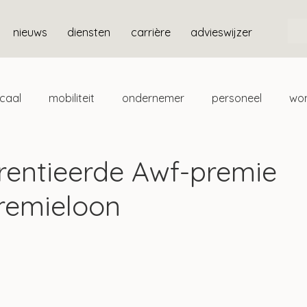
nieuws
diensten
carrière
advieswijzer
scaal
mobiliteit
ondernemer
personeel
wo
ten
box 3
rentieerde Awf-premie
remieloon