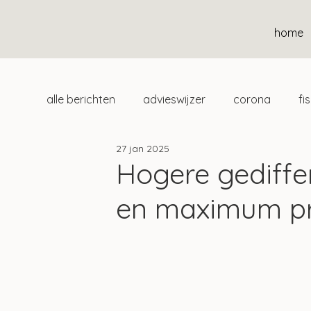
home
alle berichten
advieswijzer
corona
fi
27 jan 2025
duurzaam
home
uitgelicht
klan
Hogere gediffe
en maximum p