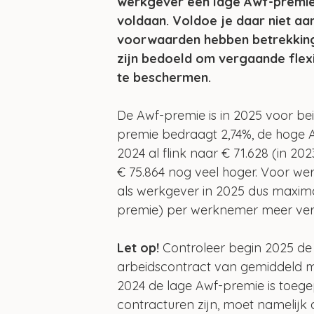
werkgever een lage Awf-premie
voldaan. Voldoe je daar niet aa
voorwaarden hebben betrekkin
zijn bedoeld om vergaande flex
te beschermen.
De Awf-premie is in 2025 voor be
premie bedraagt 2,74%, de hoge A
2024 al flink naar € 71.628 (in 2
€ 75.864 nog veel hoger. Voor we
als werkgever in 2025 dus maximaa
premie) per werknemer meer vers
Let op! 
Controleer begin 2025 de
arbeidscontract van gemiddeld m
2024 de lage Awf-premie is toeg
contracturen zijn, moet namelijk