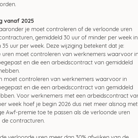
orden.
ng vanaf 2025
aronder je moet controleren of de verloonde uren 
ontracturen, gemiddeld 30 uur of minder per week in
35 uur per week. Deze wijziging betekent dat je:
e uren moet controleren van werknemers waarvoor in
oegepast en die een arbeidscontract van gemiddeld 
 hebben.
en moet controleren van werknemers waarvoor in 
toegepast en die een arbeidscontract van gemiddeld 
ebben. Voor werknemers met een arbeidscontract va
er week hoef je begin 2026 dus niet meer alsnog met
e Awf-premie toe te passen als de verloonde uren 
 de contracturen.
s de verloonde uren meer dan 30% afwijken van de 