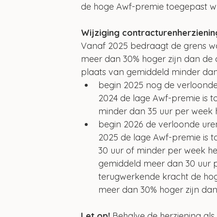
de hoge Awf-premie toegepast w
Wijziging contracturenherzieni
Vanaf 2025 bedraagt de grens wa
meer dan 30% hoger zijn dan de c
plaats van gemiddeld minder dan 
begin 2025 nog de verloond
2024 de lage Awf-premie is t
minder dan 35 uur per week
begin 2026 de verloonde ur
2025 de lage Awf-premie is 
30 uur of minder per week h
gemiddeld meer dan 30 uur p
terugwerkende kracht de hog
meer dan 30% hoger zijn dan
Let op! 
Behalve de herziening al