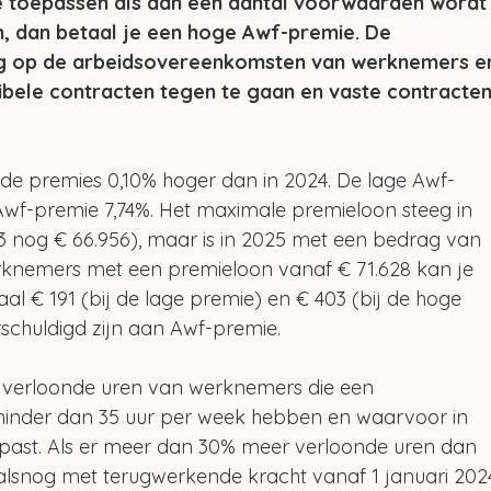
 toepassen als aan een aantal voorwaarden wordt
n, dan betaal je een hoge Awf-premie. De 
g op de arbeidsovereenkomsten van werknemers e
ibele contracten tegen te gaan en vaste contracten
ide premies 0,10% hoger dan in 2024. De lage Awf-
wf-premie 7,74%. Het maximale premieloon steeg in 
023 nog € 66.956), maar is in 2025 met een bedrag van 
rknemers met een premieloon vanaf € 71.628 kan je 
l € 191 (bij de lage premie) en € 403 (bij de hoge 
chuldigd zijn aan Awf-premie.
 verloonde uren van werknemers die een 
inder dan 35 uur per week hebben en waarvoor in 
epast. Als er meer dan 30% meer verloonde uren dan 
 alsnog met terugwerkende kracht vanaf 1 januari 202