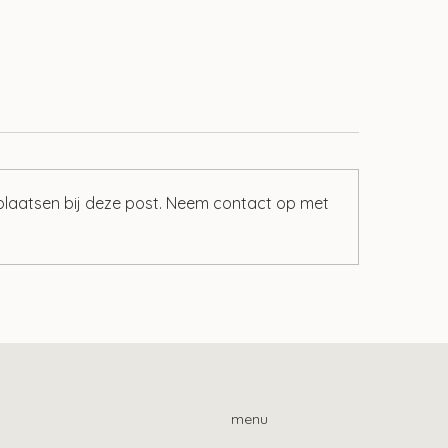
 plaatsen bij deze post. Neem contact op met
ere tijdelijke
Controleer de bes
cherming gevluchte
Wtl 2024
raïners
menu