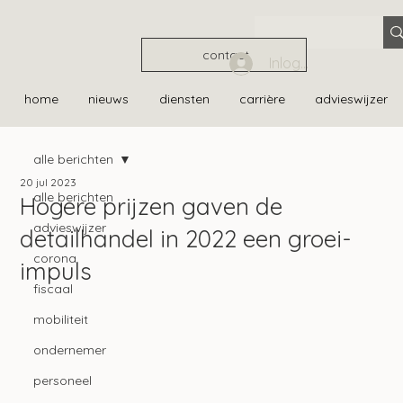
contact
Inloggen
home
nieuws
diensten
carrière
advieswijzer
alle berichten
20 jul 2023
alle berichten
Hogere prijzen gaven de
advieswijzer
detailhandel in 2022 een groei-
corona
impuls
fiscaal
mobiliteit
ondernemer
personeel