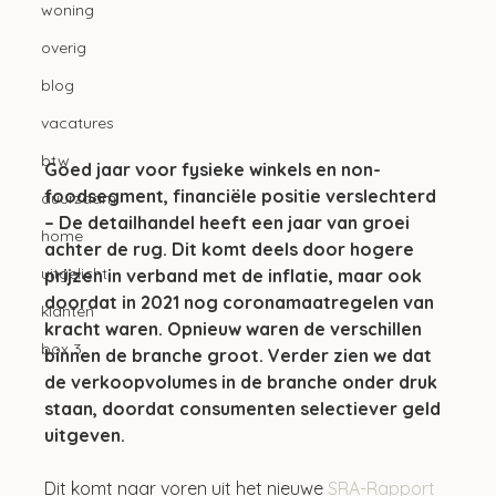
woning
overig
blog
vacatures
btw
Goed jaar voor fysieke winkels en non-
foodsegment, financiële positie verslechterd 
duurzaam
– De detailhandel heeft een jaar van groei 
home
achter de rug. Dit komt deels door hogere 
uitgelicht
prijzen in verband met de inflatie, maar ook 
doordat in 2021 nog coronamaatregelen van 
klanten
kracht waren. Opnieuw waren de verschillen 
box 3
binnen de branche groot. Verder zien we dat 
de verkoopvolumes in de branche onder druk 
staan, doordat consumenten selectiever geld 
uitgeven.
Dit komt naar voren uit het nieuwe 
SRA-Rapport