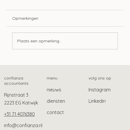
Opmerkingen
Plaats een opmerking...
Samenwerking Belastingdienst en NSR
voor hulp bij schulden
confianza
menu
volg ons op
accountants
nieuws
Instagram
Rijnstraat 3
diensten
Linkedin
2223 EG Katwijk
contact
+31 71 4076380
info@confianza.nl