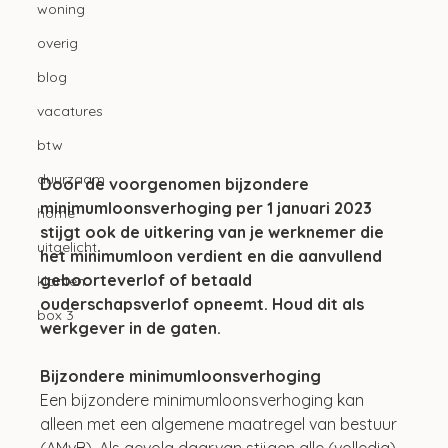
woning
overig
blog
vacatures
btw
duurzaam
Door de voorgenomen bijzondere 
minimumloonsverhoging per 1 januari 2023 
home
stijgt ook de uitkering van je werknemer die 
uitgelicht
het minimumloon verdient en die aanvullend 
geboorteverlof of betaald 
klanten
ouderschapsverlof opneemt. Houd dit als 
box 3
werkgever in de gaten.
Bijzondere minimumloonsverhoging
Een bijzondere minimumloonsverhoging kan 
alleen met een algemene maatregel van bestuur 
(AMvB). Als gevolg daarvan stijgen alle (volledig) 