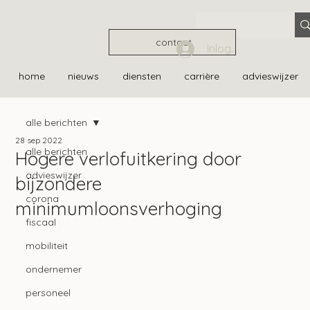
contact
Inloggen
home
nieuws
diensten
carrière
advieswijzer
alle berichten
28 sep 2022
alle berichten
Hogere verlofuitkering door
advieswijzer
bijzondere
corona
minimumloonsverhoging
fiscaal
mobiliteit
ondernemer
personeel