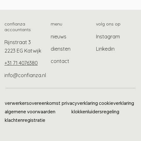
Langere tijdelijke bescherming
gevluchte Oekraïners
confianza
menu
volg ons op
accountants
nieuws
Instagram
Rijnstraat 3
diensten
Linkedin
2223 EG Katwijk
contact
+31 71 4076380
info@confianza.nl
verwerkersovereenkomst
privacyverklaring
cookieverklaring
algemene voorwaarden
klokkenluidersregeling
klachtenregistratie