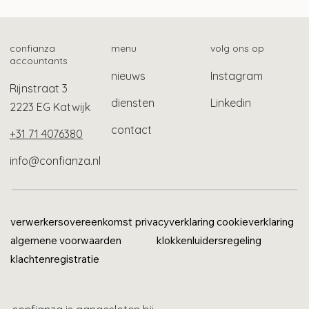
Hogere korting mrb emissievrije auto’s
confianza
menu
volg ons op
accountants
nieuws
Instagram
Rijnstraat 3
diensten
Linkedin
2223 EG Katwijk
contact
+31 71 4076380
info@confianza.nl
verwerkersovereenkomst
privacyverklaring
cookieverklaring
algemene voorwaarden
klokkenluidersregeling
klachtenregistratie