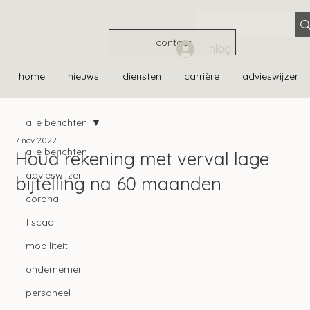
contact
Inloggen
home
nieuws
diensten
carrière
advieswijzer
alle berichten
7 nov 2022
alle berichten
Houd rekening met verval lage
advieswijzer
bijtelling na 60 maanden
corona
fiscaal
mobiliteit
ondernemer
personeel