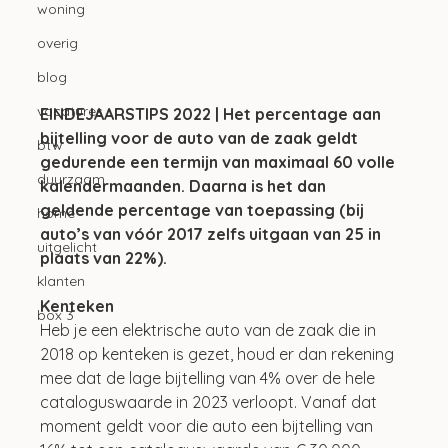
woning
overig
blog
vacatures
EINDEJAARSTIPS 2022 | Het percentage aan 
bijtelling voor de auto van de zaak geldt 
btw
gedurende een termijn van maximaal 60 volle 
duurzaam
kalendermaanden. Daarna is het dan 
geldende percentage van toepassing (bij 
home
auto’s van vóór 2017 zelfs uitgaan van 25 in 
uitgelicht
plaats van 22%). 
klanten
Kenteken
box 3
Heb je een elektrische auto van de zaak die in 
2018 op kenteken is gezet, houd er dan rekening 
mee dat de lage bijtelling van 4% over de hele 
cataloguswaarde in 2023 verloopt. Vanaf dat 
moment geldt voor die auto een bijtelling van 