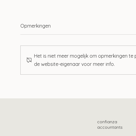
Opmerkingen
Het is niet meer mogelijk om opmerkingen te
de website-eigenaar voor meer info.
Tien ontwikkelingen op het
Mog
gebied van lonen
loo
confianza
accountants