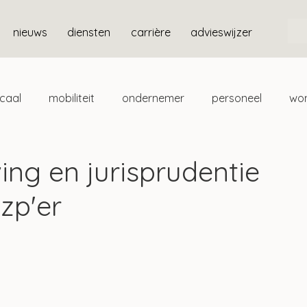
nieuws
diensten
carrière
advieswijzer
scaal
mobiliteit
ondernemer
personeel
wo
ten
box 3
ing en jurisprudentie
zzp'er