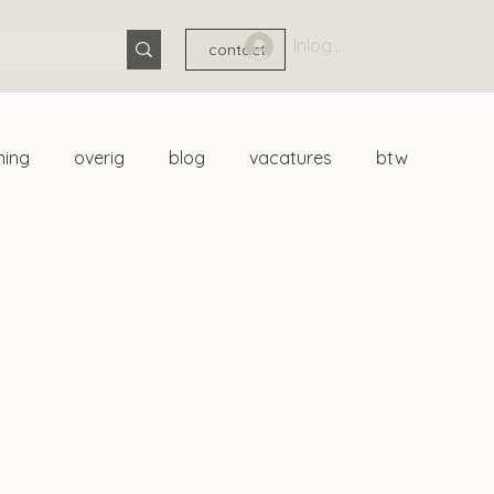
Inloggen
contact
ning
overig
blog
vacatures
btw