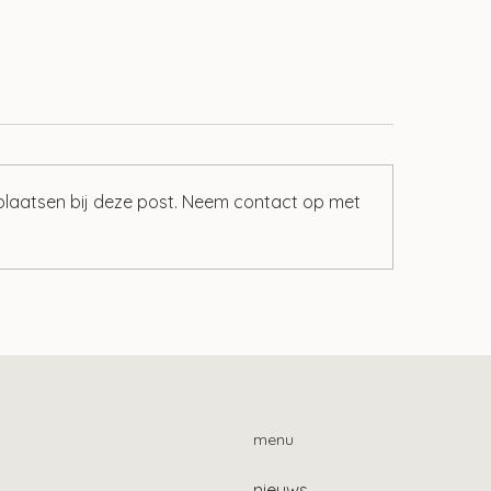
 plaatsen bij deze post. Neem contact op met
elijk ook gebruikelijk
Nieuw voorstel
n bij Stak-constructie
Zelfstandigenwet i
internetconsultatie
menu
nieuws