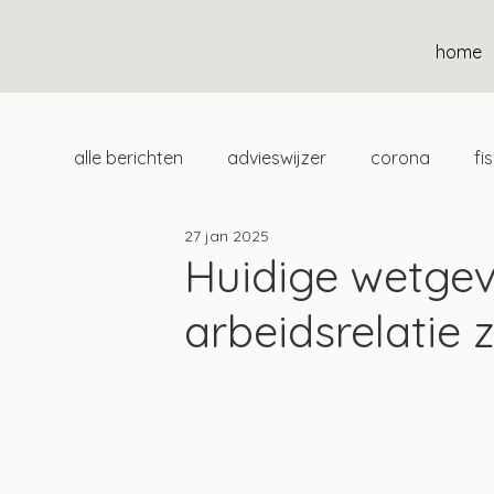
home
alle berichten
advieswijzer
corona
fi
27 jan 2025
duurzaam
home
uitgelicht
klan
Huidige wetgev
arbeidsrelatie 