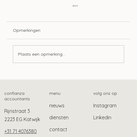
Opmerkingen
Plaats een opmerking...
Samenwerking Belastingdienst en NSR
voor hulp bij schulden
confianza
menu
volg ons op
accountants
nieuws
Instagram
Rijnstraat 3
diensten
Linkedin
2223 EG Katwijk
contact
+31 71 4076380