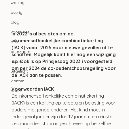
woning
overig
blog
vacatures
In 2022 is al besloten om de 
inkomensafhankelijke combinatiekorting 
btw
(IACK) vanaf 2025 voor nieuwe gevallen af te 
duurzaam
schaffen. Mogelijk komt hier nog een wijziging 
op. Ook is op Prinsjesdag 2023 i voorgesteld 
home
om per 2024 de co-ouderschapsregeling voor 
uitgelicht
de IACK aan te passen.
klanten
Voorwaarden IACK
box 3
De inkomensafhankelijke combinatiekorting 
(IACK) is een korting op te betalen belasting voor 
ouders met jonge kinderen. Het kind moet in 
ieder geval jonger zijn dan 12 jaar en ten minste 
zes maanden staan ingeschreven op hetzelfde 