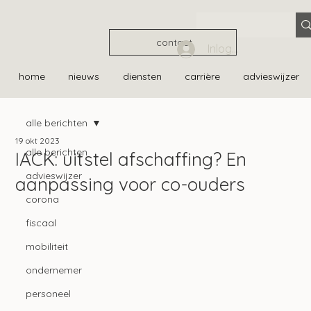
contact
Inloggen
home
nieuws
diensten
carrière
advieswijzer
alle berichten
19 okt 2023
alle berichten
IACK: uitstel afschaffing? En
advieswijzer
aanpassing voor co-ouders
corona
fiscaal
mobiliteit
ondernemer
personeel