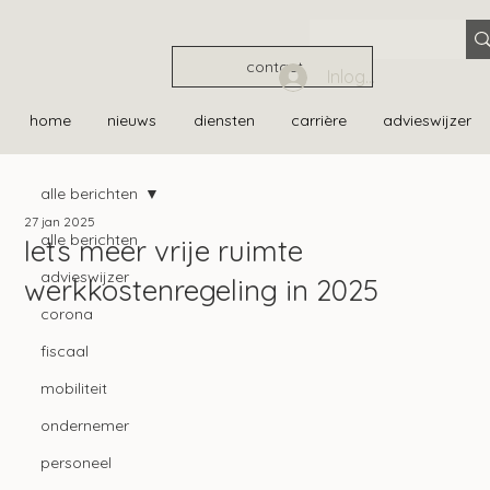
contact
Inloggen
home
nieuws
diensten
carrière
advieswijzer
alle berichten
27 jan 2025
alle berichten
Iets meer vrije ruimte
advieswijzer
werkkostenregeling in 2025
corona
fiscaal
mobiliteit
ondernemer
personeel