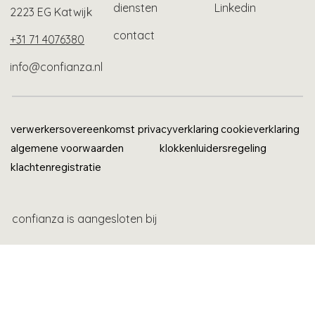
diensten
Linkedin
2223 EG Katwijk
contact
+31 71 4076380
info@confianza.nl
verwerkersovereenkomst
privacyverklaring
cookieverklaring
algemene voorwaarden
klokkenluidersregeling
klachtenregistratie
confianza is aangesloten bij