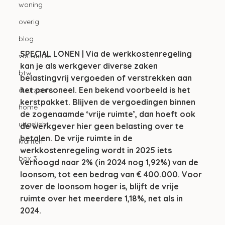
woning
overig
blog
SPECIAL LONEN | Via de werkkostenregeling 
vacatures
kan je als werkgever diverse zaken 
btw
belastingvrij vergoeden of verstrekken aan 
het personeel. Een bekend voorbeeld is het 
duurzaam
kerstpakket. Blijven de vergoedingen binnen 
home
de zogenaamde ‘vrije ruimte’, dan hoeft ook 
uitgelicht
de werkgever hier geen belasting over te 
betalen. De vrije ruimte in de 
klanten
werkkostenregeling wordt in 2025 iets 
box 3
verhoogd naar 2% (in 2024 nog 1,92%) van de 
loonsom, tot een bedrag van € 400.000. Voor 
zover de loonsom hoger is, blijft de vrije 
ruimte over het meerdere 1,18%, net als in 
2024.