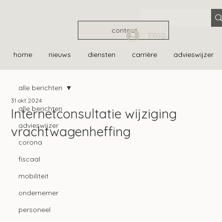
contact
Inloggen
home
nieuws
diensten
carrière
advieswijzer
alle berichten
31 okt 2024
alle berichten
Internetconsultatie wijziging
advieswijzer
vrachtwagenheffing
corona
fiscaal
mobiliteit
ondernemer
personeel