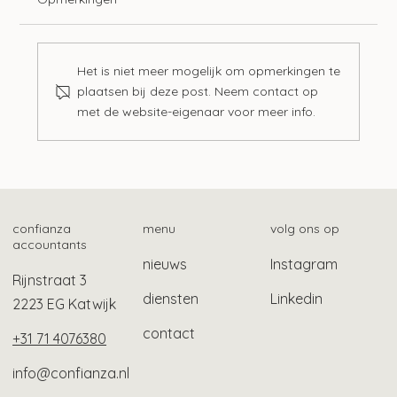
Het is niet meer mogelijk om opmerkingen te
plaatsen bij deze post. Neem contact op
met de website-eigenaar voor meer info.
Mogelijk ook gebruikelijk loon bij Stak-
constructie
confianza
menu
volg ons op
accountants
nieuws
Instagram
Rijnstraat 3
diensten
Linkedin
2223 EG Katwijk
contact
+31 71 4076380
info@confianza.nl