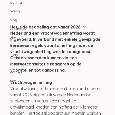
woning
overig
blog
Het is de bedoeling dat vanaf 2026 in 
vacatures
Nederland een vrachtwagenheffing wordt 
btw
ingevoerd. In verband met enkele gewijzigde 
Europese regels voor tolheffing moet de 
duurzaam
vrachtwagenheffing worden aangepast. 
home
Geïnteresseerden kunnen via een 
uitgelicht
internetconsultatie reageren op de 
voorstellen tot aanpassing.
klanten
box 3
Vrachtwagenheffing
Vrachtwagens uit binnen- en buitenland moeten 
vanaf 2026 bij gebruik van de Nederlandse 
snelwegen en van enkele mogelijke 
uitwijkmogelijkheden een heffing per kilometer 
betalen. Hiertoe zal apparatuur moeten worden 