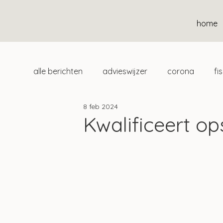
home
alle berichten
advieswijzer
corona
fi
8 feb 2024
duurzaam
home
uitgelicht
klan
Kwalificeert ops