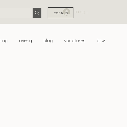
Inloggen
contact
ning
overig
blog
vacatures
btw