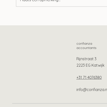
Aof-premie al jaren te hoog?
Lang
bes
Oek
confianza
accountants
Rijnstraat 3
2223 EG Katwijk
+31 71 4076380
info@confianza.n