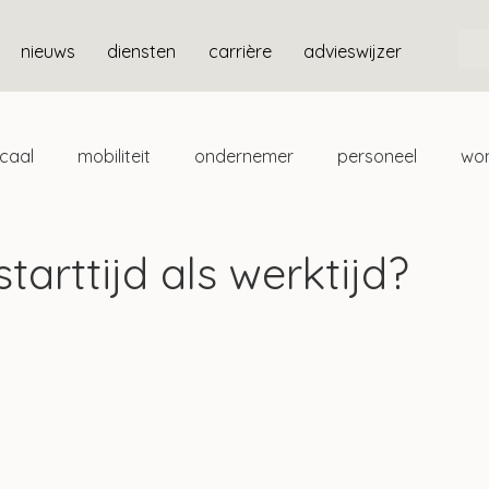
nieuws
diensten
carrière
advieswijzer
scaal
mobiliteit
ondernemer
personeel
wo
ten
box 3
tarttijd als werktijd?