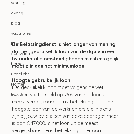
woning
overig
blog
vacatures
btw
De Belastingdienst is niet langer van mening 
dat het gebruikelijk loon van de dga van een 
duurzaam
bv onder alle omstandigheden minstens gelijk 
home
moet zijn aan het minimumloon.
uitgelicht
Hoogte gebruikelijk loon
klanten
Het gebruikelijk loon moet volgens de wet 
worden vastgesteld op 75% van het loon uit de 
box 3
meest vergelijkbare dienstbetrekking of op het 
hoogste loon van de werknemers die in dienst 
zijn bij jouw bv, als een van deze bedragen meer 
is dan € 47.000. Is het loon uit de meest 
vergelijkbare dienstbetrekking lager dan € 