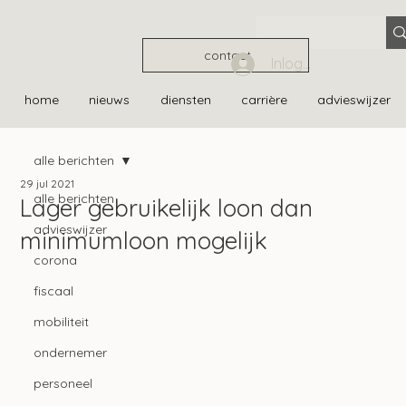
contact
Inloggen
home
nieuws
diensten
carrière
advieswijzer
alle berichten
29 jul 2021
alle berichten
Lager gebruikelijk loon dan
advieswijzer
minimumloon mogelijk
corona
fiscaal
mobiliteit
ondernemer
personeel