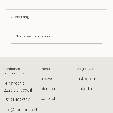
Opmerkingen
Plaats een opmerking...
Mogelijk ook gebruikelijk loon bij Stak-
constructie
confianza
menu
volg ons op
accountants
nieuws
Instagram
Rijnstraat 3
diensten
Linkedin
2223 EG Katwijk
contact
+31 71 4076380
info@confianza.nl