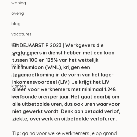
woning
overig
blog
vacatures
btw
EINDEJAARSTIP 2023 | Werkgevers die 
werknemers in dienst hebben met een loon 
duurzaam
tussen 100 en 125% van het wettelijk 
home
minimumloon (WML), krijgen een 
tegemoetkoming in de vorm van het lage-
uitgelicht
inkomensvoordeel (LIV). Je krijgt het LIV 
klanten
alleen voor werknemers met minimaal 1.248 
verloonde uren per jaar. Het gaat daarbij om 
box 3
alle uitbetaalde uren, dus ook uren waarvoor 
niet gewerkt wordt. Denk aan betaald verlof, 
ziekte, overwerk en uitbetaalde verlofuren.
Tip: 
ga na voor welke werknemers je op grond 