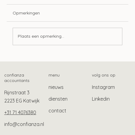
Opmerkingen
Plaats een opmerking...
Langere tijdelijke bescherming
gevluchte Oekraïners
confianza
menu
volg ons op
accountants
nieuws
Instagram
Rijnstraat 3
diensten
Linkedin
2223 EG Katwijk
contact
+31 71 4076380
info@confianza.nl