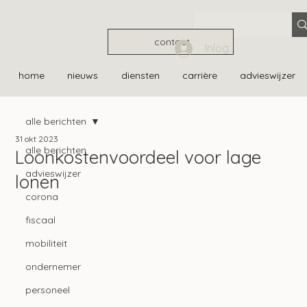
contact
Inloggen
home
nieuws
diensten
carrière
advieswijzer
alle berichten
31 okt 2023
alle berichten
Loonkostenvoordeel voor lage
advieswijzer
lonen
corona
fiscaal
mobiliteit
ondernemer
personeel