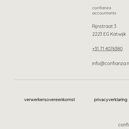
confianza
accountants
Rijnstraat 3
2223 EG Katwijk
+31 71 4076380
info@confianza.n
verwerkersovereenkomst
privacyverklaring
confi