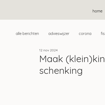
home
alle berichten
advieswijzer
corona
fi
12 nov 2024
duurzaam
home
uitgelicht
klan
Maak (klein)kin
schenking