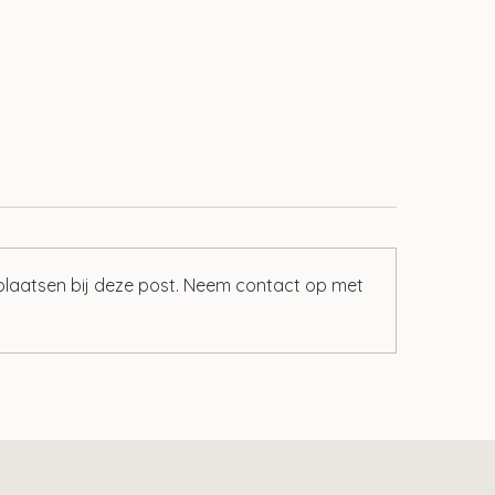
 plaatsen bij deze post. Neem contact op met
ind je het fiscale
In principe geen 
alingskenmerk
voor inwoner van 