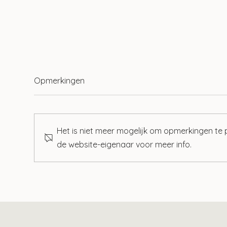
Opmerkingen
Het is niet meer mogelijk om opmerkingen te
de website-eigenaar voor meer info.
Wet tegenbewijsregeling box
Zo v
3 aangenomen
bet