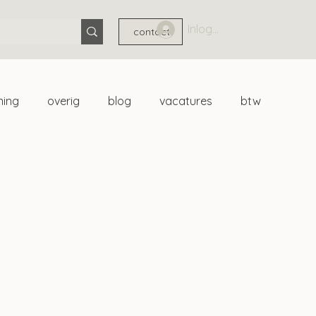
Inloggen
contact
ning
overig
blog
vacatures
btw