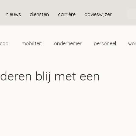
nieuws
diensten
carrière
advieswijzer
scaal
mobiliteit
ondernemer
personeel
wo
ten
box 3
deren blij met een