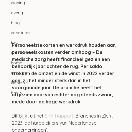
woning
overig
blog
vacatures
btw
Personeelstekorten en werkdruk houden aan, 
personeelskosten verder omhoog – De 
duurzaam
medische zorg heeft financieel gezien een 
home
behoorlijk jaar achter de rug. Per saldo 
uitgelicht
trokken de omzet en de winst in 2022 verder 
aan, zij het minder sterk dan in het 
klanten
voorgaande jaar. De branche heeft het 
box 3
afgezien daarvan echter nog steeds zwaar, 
mede door de hoge werkdruk.
Dit blijkt uit het 
SRA-Rapport
 ‘Branches in Zicht 
2023, de harde cijfers van Nederlandse 
ondernemingen’.