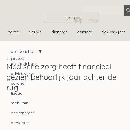
contact
Inloggen
home
nieuws
diensten
carrière
advieswijzer
alle berichten
27 jul 2023
alle berichten
Medische zorg heeft financieel
advieswijzer
gezien behoorlijk jaar achter de
corona
rug
fiscaal
mobiliteit
ondernemer
personeel