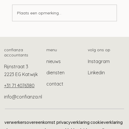
Plaats een opmerking...
Mogelijk ook gebruikelijk loon bij Stak-
constructie
confianza
menu
volg ons op
accountants
nieuws
Instagram
Rijnstraat 3
diensten
Linkedin
2223 EG Katwijk
contact
+31 71 4076380
info@confianza.nl
verwerkersovereenkomst
privacyverklaring
cookieverklaring