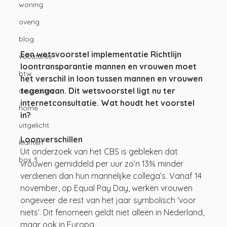
woning
overig
blog
Een wetsvoorstel implementatie Richtlijn 
vacatures
loontransparantie mannen en vrouwen moet 
btw
het verschil in loon tussen mannen en vrouwen 
tegengaan. Dit wetsvoorstel ligt nu ter 
duurzaam
internetconsultatie. Wat houdt het voorstel 
home
in?
uitgelicht
Loonverschillen
klanten
Uit onderzoek van het CBS is gebleken dat 
box 3
vrouwen gemiddeld per uur zo’n 13% minder 
verdienen dan hun mannelijke collega’s. Vanaf 14 
november, op Equal Pay Day, werken vrouwen 
ongeveer de rest van het jaar symbolisch ‘voor 
niets’. Dit fenomeen geldt niet alleen in Nederland, 
maar ook in Europa. 