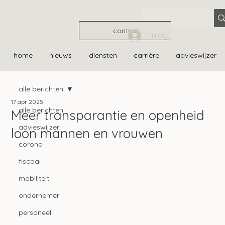
contact
Inloggen
home
nieuws
diensten
carrière
advieswijzer
alle berichten
17 apr 2025
alle berichten
Meer transparantie en openheid
advieswijzer
loon mannen en vrouwen
corona
fiscaal
mobiliteit
ondernemer
personeel