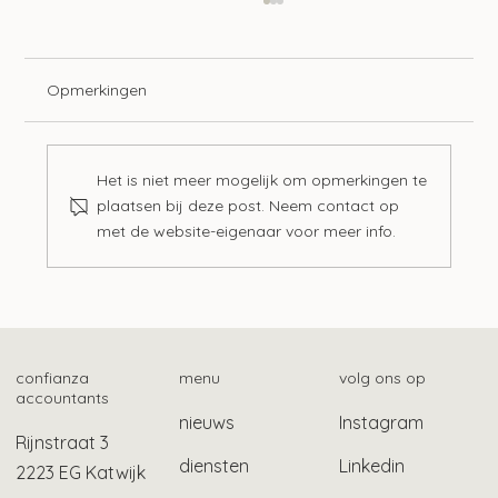
Opmerkingen
Het is niet meer mogelijk om opmerkingen te
plaatsen bij deze post. Neem contact op
met de website-eigenaar voor meer info.
Langere tijdelijke bescherming
gevluchte Oekraïners
confianza
menu
volg ons op
accountants
nieuws
Instagram
Rijnstraat 3
diensten
Linkedin
2223 EG Katwijk