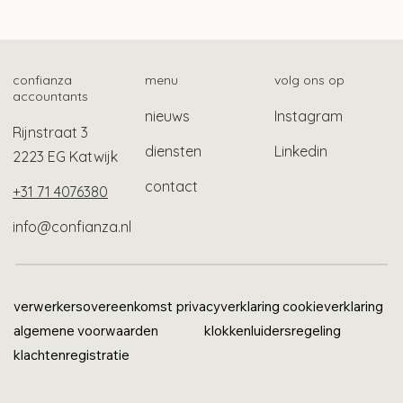
Btw-vrijstelling maatschappelijk werk en
schuldhulpverlening
confianza
menu
volg ons op
accountants
nieuws
Instagram
Rijnstraat 3
diensten
Linkedin
2223 EG Katwijk
contact
+31 71 4076380
info@confianza.nl
verwerkersovereenkomst
privacyverklaring
cookieverklaring
algemene voorwaarden
klokkenluidersregeling
klachtenregistratie