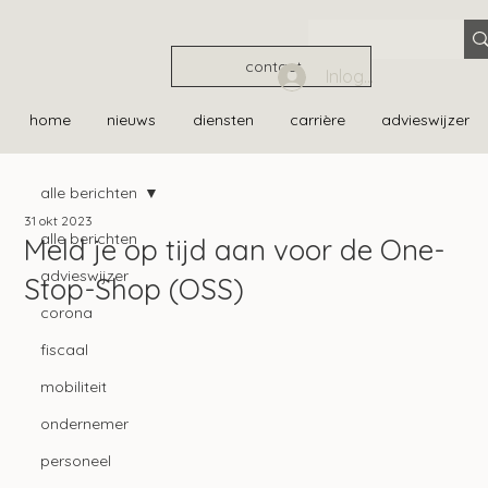
contact
Inloggen
home
nieuws
diensten
carrière
advieswijzer
alle berichten
31 okt 2023
alle berichten
Meld je op tijd aan voor de One-
advieswijzer
Stop-Shop (OSS)
corona
fiscaal
mobiliteit
ondernemer
personeel