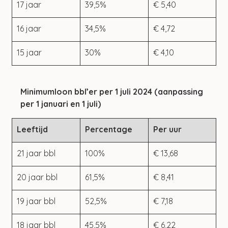
17 jaar
39,5%
€ 5,40
16 jaar
34,5%
€ 4,72
15 jaar
30%
€ 4,10
Minimumloon bbl’er per 1 juli 2024 (aanpassing 
per 1 januari en 1 juli)
Leeftijd
Percentage
Per uur
21 jaar bbl
100%
€ 13,68
20 jaar bbl
61,5%
€ 8,41
19 jaar bbl
52,5%
€ 7,18
18 jaar bbl
45,5%
€ 6,22