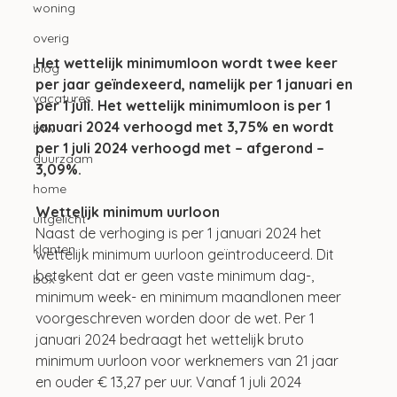
woning
overig
Het wettelijk minimumloon wordt twee keer 
blog
per jaar geïndexeerd, namelijk per 1 januari en 
vacatures
per 1 juli. Het wettelijk minimumloon is per 1 
januari 2024 verhoogd met 3,75% en wordt 
btw
per 1 juli 2024 verhoogd met – afgerond – 
duurzaam
3,09%.
home
Wettelijk minimum uurloon
uitgelicht
Naast de verhoging is per 1 januari 2024 het 
klanten
wettelijk minimum uurloon geïntroduceerd. Dit 
betekent dat er geen vaste minimum dag-, 
box 3
minimum week- en minimum maandlonen meer 
voorgeschreven worden door de wet. Per 1 
januari 2024 bedraagt het wettelijk bruto 
minimum uurloon voor werknemers van 21 jaar 
en ouder € 13,27 per uur. Vanaf 1 juli 2024 