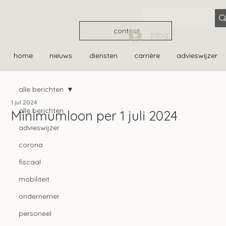
contact
Inloggen
home
nieuws
diensten
carrière
advieswijzer
alle berichten
1 jul 2024
alle berichten
Minimumloon per 1 juli 2024
advieswijzer
corona
fiscaal
mobiliteit
ondernemer
personeel