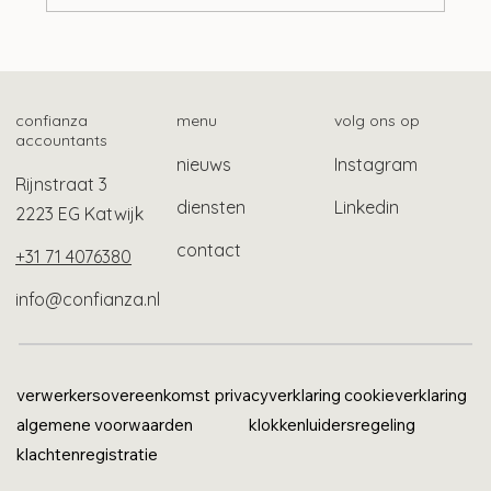
Langere tijdelijke bescherming
gevluchte Oekraïners
confianza
menu
volg ons op
accountants
nieuws
Instagram
Rijnstraat 3
diensten
Linkedin
2223 EG Katwijk
contact
+31 71 4076380
info@confianza.nl
verwerkersovereenkomst
privacyverklaring
cookieverklaring
algemene voorwaarden
klokkenluidersregeling
klachtenregistratie