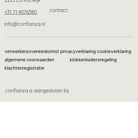
2223 EG Katwijk
contact
+31 71 4076380
info@confianza.nl
verwerkersovereenkomst
privacyverklaring
cookieverklaring
algemene voorwaarden
klokkenluidersregeling
klachtenregistratie
confianza is aangesloten bij