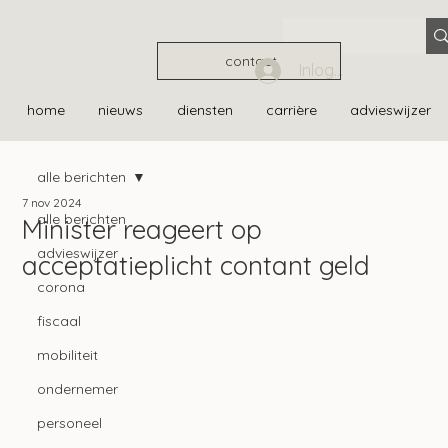
contact
Inloggen
home
nieuws
diensten
carrière
advieswijzer
alle berichten
7 nov 2024
alle berichten
Minister reageert op
advieswijzer
acceptatieplicht contant geld
corona
fiscaal
mobiliteit
ondernemer
personeel