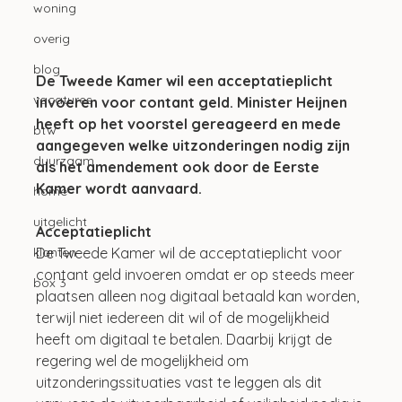
woning
overig
blog
De Tweede Kamer wil een acceptatieplicht 
vacatures
invoeren voor contant geld. Minister Heijnen 
heeft op het voorstel gereageerd en mede 
btw
aangegeven welke uitzonderingen nodig zijn 
duurzaam
als het amendement ook door de Eerste 
Kamer wordt aanvaard.
home
uitgelicht
Acceptatieplicht
klanten
De Tweede Kamer wil de acceptatieplicht voor 
contant geld invoeren omdat er op steeds meer 
box 3
plaatsen alleen nog digitaal betaald kan worden, 
terwijl niet iedereen dit wil of de mogelijkheid 
heeft om digitaal te betalen. Daarbij krijgt de 
regering wel de mogelijkheid om 
uitzonderingssituaties vast te leggen als dit 