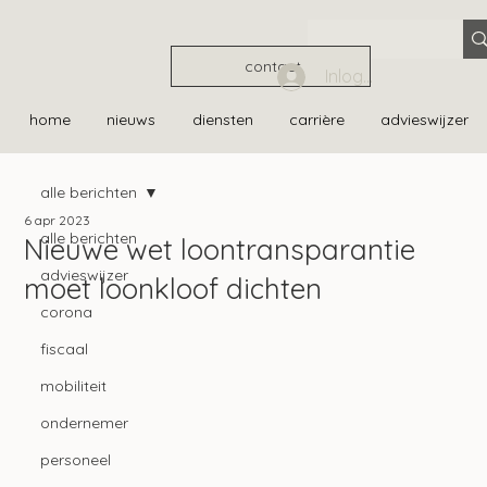
contact
Inloggen
home
nieuws
diensten
carrière
advieswijzer
alle berichten
6 apr 2023
alle berichten
Nieuwe wet loontransparantie
advieswijzer
moet loonkloof dichten
corona
fiscaal
mobiliteit
ondernemer
personeel