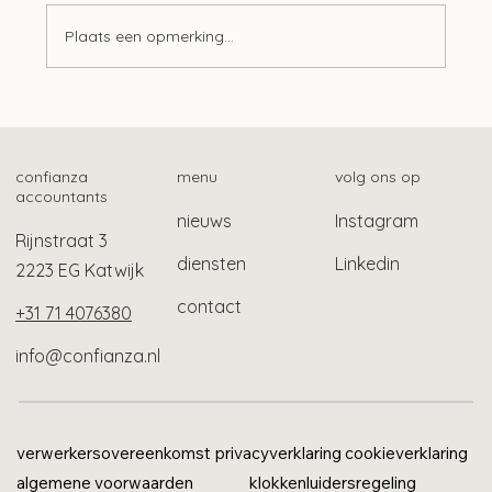
Plaats een opmerking...
Langere tijdelijke bescherming
gevluchte Oekraïners
confianza
menu
volg ons op
accountants
nieuws
Instagram
Rijnstraat 3
diensten
Linkedin
2223 EG Katwijk
contact
+31 71 4076380
info@confianza.nl
verwerkersovereenkomst
privacyverklaring
cookieverklaring
algemene voorwaarden
klokkenluidersregeling