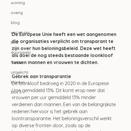
woning
overig
blog
vacatures
De Europese Unie heeft een wet aangenomen 
die organisaties verplicht om transparant te 
btw
zijn over hun beloningsbeleid. Deze wet heeft 
duurzaam
als doel de nog steeds bestaande loonkloof 
tussen mannen en vrouwen te dichten.
home
uitgelicht
Gebrek aan transparantie
klanten
De loonkloof bedroeg in 2020 in de Europese 
Unie gemiddeld 13%. Dit komt erop neer dat 
box 3
vrouwen per uur gemiddeld 13% minder 
verdienen dan mannen. Een van de belangrijkste 
redenen hiervoor is het gebrek aan 
loontransparantie. Het beloningsverschil werkt 
op diverse fronten door, zoals op de 