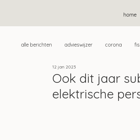
home
alle berichten
advieswijzer
corona
fi
12 jan 2023
duurzaam
home
uitgelicht
klan
Ook dit jaar su
elektrische pe