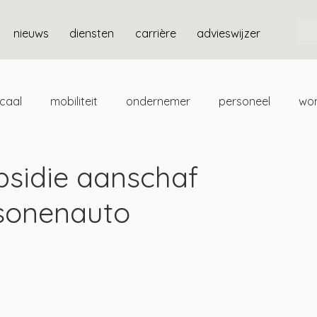
nieuws
diensten
carrière
advieswijzer
scaal
mobiliteit
ondernemer
personeel
wo
ten
box 3
bsidie aanschaf
rsonenauto