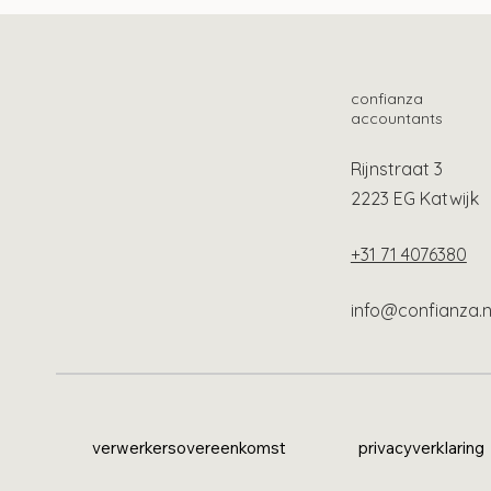
confianza
accountants
Rijnstraat 3
2223 EG Katwijk
+31 71 4076380
info@confianza.n
verwerkersovereenkomst
privacyverklaring