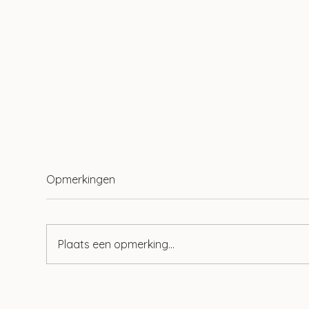
Opmerkingen
Plaats een opmerking...
Vliegbelasting afhankelijk
Hog
van afstand vanaf 2027
emis