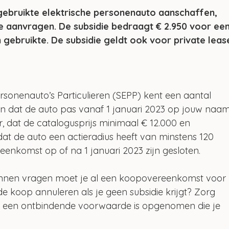
 gebruikte elektrische personenauto aanschaffen, 
e aanvragen. De subsidie bedraagt € 2.950 voor een
 gebruikte. De subsidie geldt ook voor private leas
ersonenauto’s Particulieren (SEPP) kent een aantal 
jn dat de auto pas vanaf 1 januari 2023 op jouw naam
, dat de catalogusprijs minimaal € 12.000 en 
t de auto een actieradius heeft van minstens 120 
enkomst op of na 1 januari 2023 zijn gesloten.
unnen vragen moet je al een koopovereenkomst voor 
e koop annuleren als je geen subsidie krijgt? Zorg 
 een ontbindende voorwaarde is opgenomen die je 