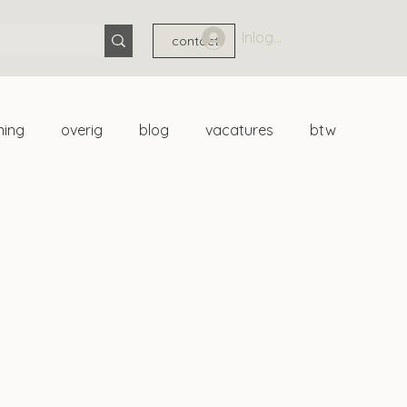
Inloggen
contact
ning
overig
blog
vacatures
btw