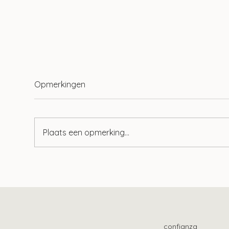
Opmerkingen
Plaats een opmerking...
Verklaring huisarts
Sam
onvoldoende voor aftrek
Bel
bepaalde zorgkosten
hul
confianza