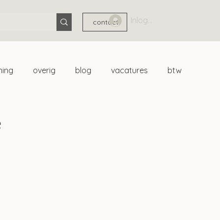
Inloggen
contact
ning
overig
blog
vacatures
btw
e