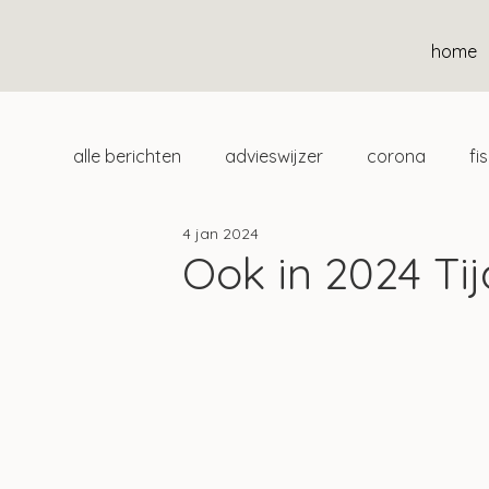
home
alle berichten
advieswijzer
corona
fi
4 jan 2024
duurzaam
home
uitgelicht
klan
Ook in 2024 Ti