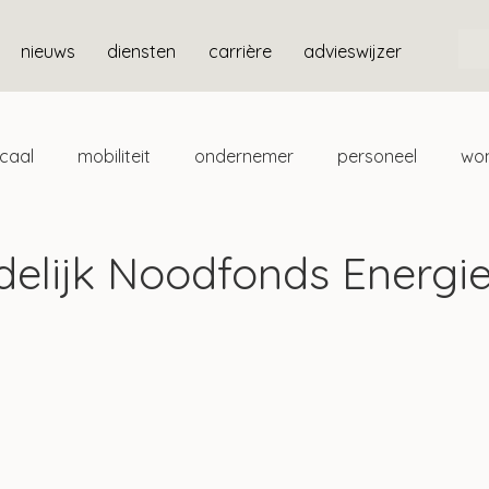
nieuws
diensten
carrière
advieswijzer
scaal
mobiliteit
ondernemer
personeel
wo
ten
box 3
jdelijk Noodfonds Energi