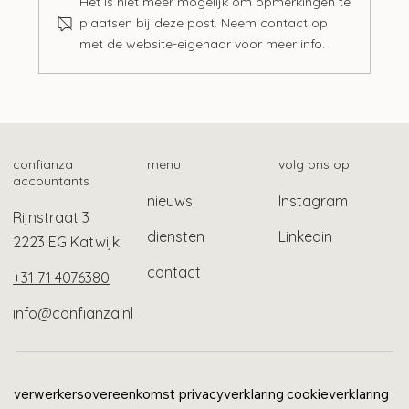
Het is niet meer mogelijk om opmerkingen te
plaatsen bij deze post. Neem contact op
met de website-eigenaar voor meer info.
Zo vind je het fiscale betalingskenmerk
confianza
menu
volg ons op
accountants
nieuws
Instagram
Rijnstraat 3
diensten
Linkedin
2223 EG Katwijk
contact
+31 71 4076380
info@confianza.nl
verwerkersovereenkomst
privacyverklaring
cookieverklaring