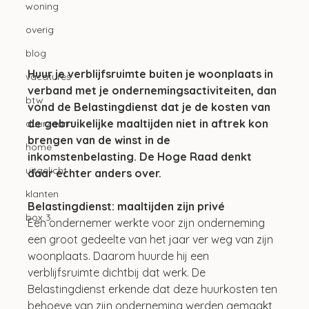
woning
overig
blog
Huur je verblijfsruimte buiten je woonplaats in 
vacatures
verband met je ondernemingsactiviteiten, dan 
btw
vond de Belastingdienst dat je de kosten van 
de gebruikelijke maaltijden niet in aftrek kon 
duurzaam
brengen van de winst in de 
home
inkomstenbelasting. De Hoge Raad denkt 
uitgelicht
daar echter anders over.
klanten
Belastingdienst: maaltijden zijn privé
box 3
Een ondernemer werkte voor zijn onderneming 
een groot gedeelte van het jaar ver weg van zijn 
woonplaats. Daarom huurde hij een 
verblijfsruimte dichtbij dat werk. De 
Belastingdienst erkende dat deze huurkosten ten 
behoeve van zijn onderneming werden gemaakt 