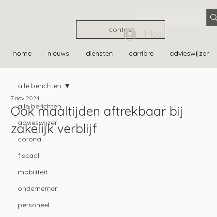
contact
Inloggen
home
nieuws
diensten
carrière
advieswijzer
alle berichten
7 nov 2024
alle berichten
Ook maaltijden aftrekbaar bij
advieswijzer
zakelijk verblijf
corona
fiscaal
mobiliteit
ondernemer
personeel