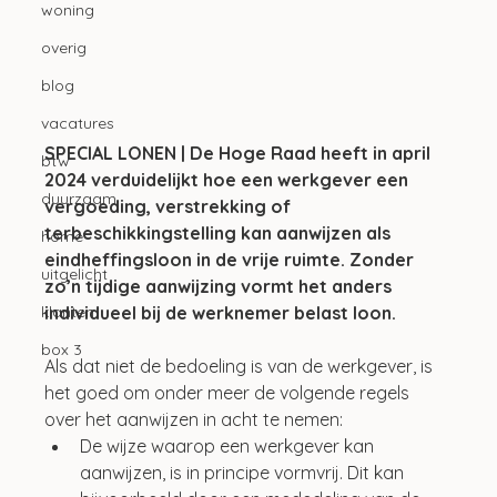
woning
overig
blog
vacatures
SPECIAL LONEN | De Hoge Raad heeft in april 
btw
2024 verduidelijkt hoe een werkgever een 
duurzaam
vergoeding, verstrekking of 
terbeschikkingstelling kan aanwijzen als 
home
eindheffingsloon in de vrije ruimte. Zonder 
uitgelicht
zo’n tijdige aanwijzing vormt het anders 
individueel bij de werknemer belast loon. 
klanten
box 3
Als dat niet de bedoeling is van de werkgever, is 
het goed om onder meer de volgende regels 
over het aanwijzen in acht te nemen:
De wijze waarop een werkgever kan 
aanwijzen, is in principe vormvrij. Dit kan 