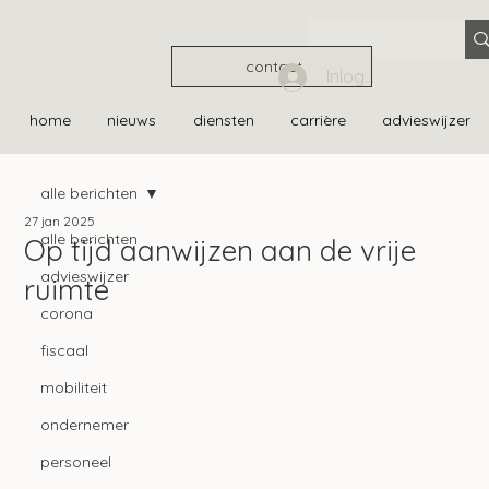
contact
Inloggen
home
nieuws
diensten
carrière
advieswijzer
alle berichten
27 jan 2025
alle berichten
Op tijd aanwijzen aan de vrije
advieswijzer
ruimte
corona
fiscaal
mobiliteit
ondernemer
personeel