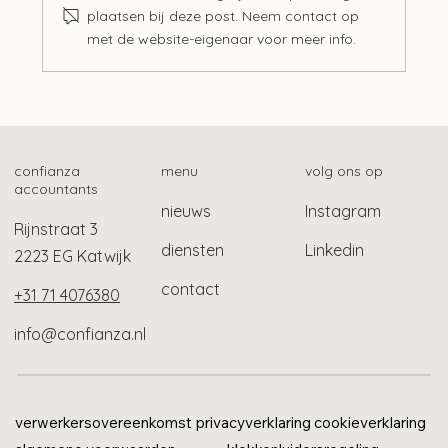
plaatsen bij deze post. Neem contact op
met de website-eigenaar voor meer info.
Langere tijdelijke bescherming
gevluchte Oekraïners
confianza
menu
volg ons op
accountants
nieuws
Instagram
Rijnstraat 3
diensten
Linkedin
2223 EG Katwijk
contact
+31 71 4076380
info@confianza.nl
verwerkersovereenkomst
privacyverklaring
cookieverklaring