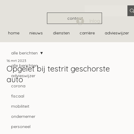
contact
Inloggen
home
nieuws
diensten
carrière
advieswijzer
alle berichten
16 mrt 2023
alle berichten
Opgelet bij testrit geschorste
advieswijzer
auto
corona
fiscaal
mobiliteit
ondernemer
personeel