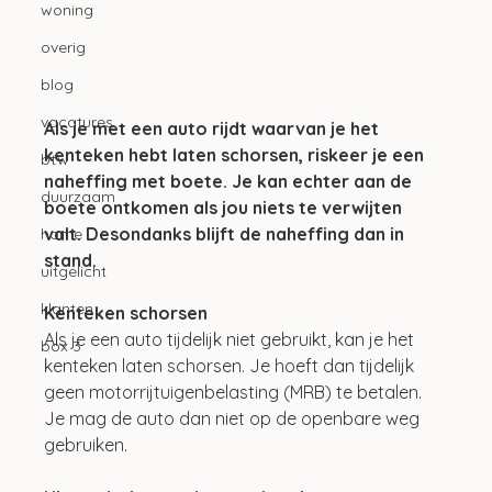
woning
overig
blog
vacatures
Als je met een auto rijdt waarvan je het 
kenteken hebt laten schorsen, riskeer je een 
btw
naheffing met boete. Je kan echter aan de 
duurzaam
boete ontkomen als jou niets te verwijten 
valt. Desondanks blijft de naheffing dan in 
home
stand.
uitgelicht
klanten
Kenteken schorsen
Als je een auto tijdelijk niet gebruikt, kan je het 
box 3
kenteken laten schorsen. Je hoeft dan tijdelijk 
geen motorrijtuigenbelasting (MRB) te betalen. 
Je mag de auto dan niet op de openbare weg 
gebruiken. 