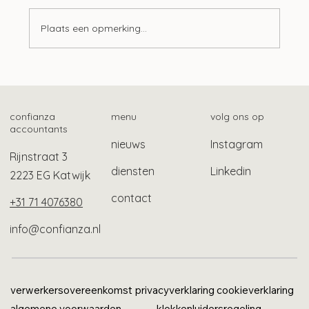
Plaats een opmerking...
Hogere korting mrb emissievrije auto’s
confianza
menu
volg ons op
accountants
nieuws
Instagram
Rijnstraat 3
diensten
Linkedin
2223 EG Katwijk
contact
+31 71 4076380
info@confianza.nl
verwerkersovereenkomst
privacyverklaring
cookieverklaring
algemene voorwaarden
klokkenluidersregeling