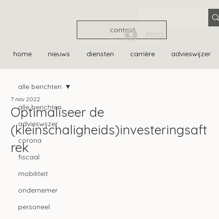
contact
Inloggen
home
nieuws
diensten
carrière
advieswijzer
alle berichten
7 nov 2022
alle berichten
Optimaliseer de
advieswijzer
(kleinschaligheids)investeringsaft
corona
rek
fiscaal
mobiliteit
ondernemer
personeel