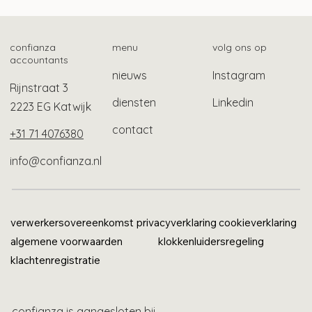
Mogelijk ook gebruikelijk loon bij Stak-
constructie
confianza
menu
volg ons op
accountants
nieuws
Instagram
Rijnstraat 3
diensten
Linkedin
2223 EG Katwijk
contact
+31 71 4076380
info@confianza.nl
verwerkersovereenkomst
privacyverklaring
cookieverklaring
algemene voorwaarden
klokkenluidersregeling
klachtenregistratie
confianza is aangesloten bij