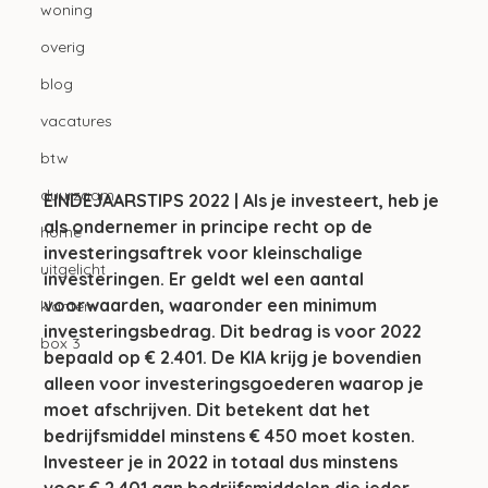
woning
overig
blog
vacatures
btw
duurzaam
EINDEJAARSTIPS 2022 | Als je investeert, heb je 
als ondernemer in principe recht op de 
home
investeringsaftrek voor kleinschalige 
uitgelicht
investeringen. Er geldt wel een aantal 
voorwaarden, waaronder een minimum 
klanten
investeringsbedrag. Dit bedrag is voor 2022 
box 3
bepaald op € 2.401. De KIA krijg je bovendien 
alleen voor investeringsgoederen waarop je 
moet afschrijven. Dit betekent dat het 
bedrijfsmiddel minstens € 450 moet kosten. 
Investeer je in 2022 in totaal dus minstens 
voor € 2.401 aan bedrijfsmiddelen die ieder 