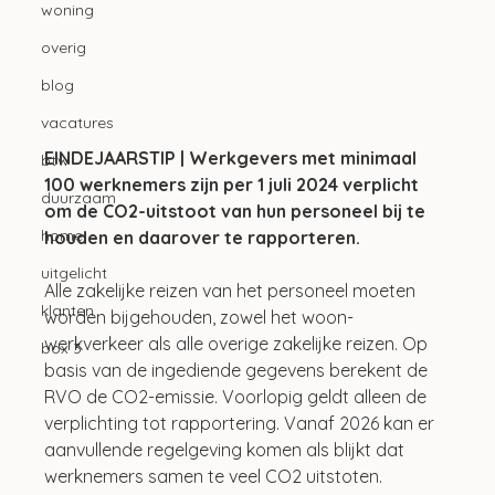
woning
overig
blog
vacatures
EINDEJAARSTIP | Werkgevers met minimaal 
btw
100 werknemers zijn per 1 juli 2024 verplicht 
duurzaam
om de CO2-uitstoot van hun personeel bij te 
home
houden en daarover te rapporteren. 
uitgelicht
Alle zakelijke reizen van het personeel moeten 
klanten
worden bijgehouden, zowel het woon-
werkverkeer als alle overige zakelijke reizen. Op 
box 3
basis van de ingediende gegevens berekent de 
RVO de CO2-emissie. Voorlopig geldt alleen de 
verplichting tot rapportering. Vanaf 2026 kan er 
aanvullende regelgeving komen als blijkt dat 
werknemers samen te veel CO2 uitstoten. 