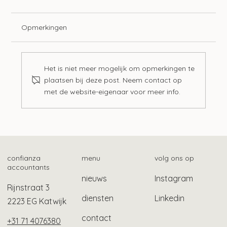
Opmerkingen
Het is niet meer mogelijk om opmerkingen te
plaatsen bij deze post. Neem contact op
met de website-eigenaar voor meer info.
Langere tijdelijke bescherming
gevluchte Oekraïners
confianza
menu
volg ons op
accountants
nieuws
Instagram
Rijnstraat 3
diensten
Linkedin
2223 EG Katwijk
contact
+31 71 4076380