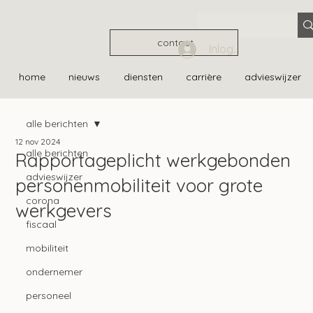
contact
Inloggen
home
nieuws
diensten
carrière
advieswijzer
alle berichten
12 nov 2024
alle berichten
Rapportageplicht werkgebonden
advieswijzer
personenmobiliteit voor grote
corona
werkgevers
fiscaal
mobiliteit
ondernemer
personeel