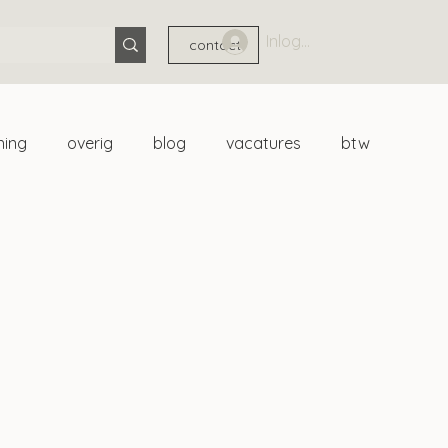
Inloggen
contact
ning
overig
blog
vacatures
btw