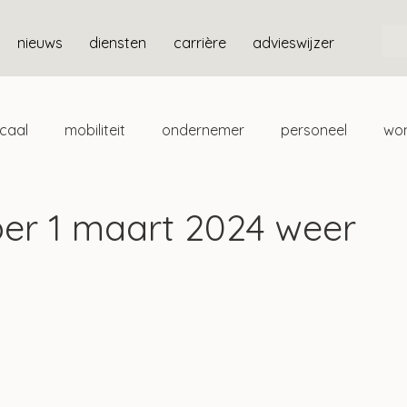
nieuws
diensten
carrière
advieswijzer
scaal
mobiliteit
ondernemer
personeel
wo
ten
box 3
per 1 maart 2024 weer