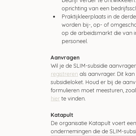
bedrijf verder te ontwikkelen
oprichting van een bedrijfssc
Praktijkleerplaats in de der
worden bij-, op- of omgesch
op de arbeidsmarkt die van i
personeel.
Aanvragen
Wil je de SLIM-subsidie aanvrage
registreren
 als aanvrager. Dit ka
subsidieloket. Houd er bij de aan
formulieren moet meesturen, zoals 
hier
 te vinden. 
Katapult
De organisatie Katapult voert ee
ondernemingen die de SLIM-subsidi