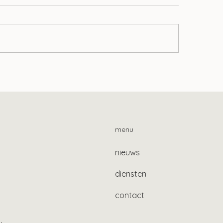
ere tijdelijke
Controleer de bes
cherming gevluchte
Wtl 2024
raïners
menu
nieuws
diensten
contact