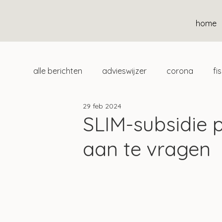
home
alle berichten
advieswijzer
corona
fi
29 feb 2024
duurzaam
home
uitgelicht
klan
SLIM-subsidie 
aan te vragen