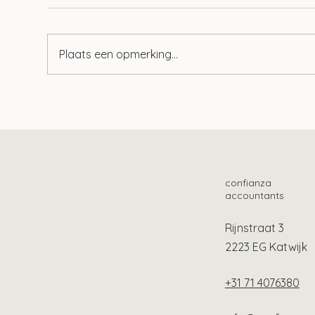
Plaats een opmerking...
Aof-premie al jaren te hoog?
Lang
bes
Oek
confianza
accountants
Rijnstraat 3
2223 EG Katwijk
+31 71 4076380