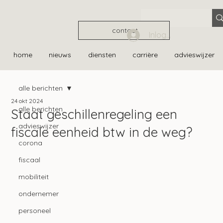
contact
Inloggen
home
nieuws
diensten
carrière
advieswijzer
alle berichten
24 okt 2024
alle berichten
Staat geschillenregeling een
advieswijzer
fiscale eenheid btw in de weg?
corona
fiscaal
mobiliteit
ondernemer
personeel