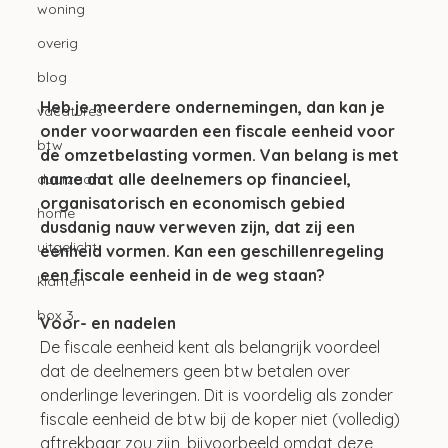
woning
overig
blog
Heb je meerdere ondernemingen, dan kan je 
vacatures
onder voorwaarden een fiscale eenheid voor 
btw
de omzetbelasting vormen. Van belang is met 
name dat alle deelnemers op financieel, 
duurzaam
organisatorisch en economisch gebied 
home
dusdanig nauw verweven zijn, dat zij een 
uitgelicht
eenheid vormen. Kan een geschillenregeling 
een fiscale eenheid in de weg staan?
klanten
box 3
Voor- en nadelen
De fiscale eenheid kent als belangrijk voordeel 
dat de deelnemers geen btw betalen over 
onderlinge leveringen. Dit is voordelig als zonder 
fiscale eenheid de btw bij de koper niet (volledig) 
aftrekbaar zou zijn, bijvoorbeeld omdat deze 