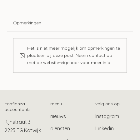
Opmerkingen
Het is niet meer mogelijk om opmerkingen te
plaatsen bij deze post. Neem contact op
met de website-eigenaar voor meer info.
Zo vind je het fiscale betalingskenmerk
confianza
menu
volg ons op
accountants
nieuws
Instagram
Rijnstraat 3
diensten
Linkedin
2223 EG Katwijk