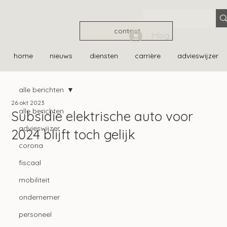
contact
Inloggen
home
nieuws
diensten
carrière
advieswijzer
alle berichten
26 okt 2023
alle berichten
Subsidie elektrische auto voor
advieswijzer
2024 blijft toch gelijk
corona
fiscaal
mobiliteit
ondernemer
personeel