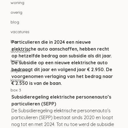
woning
overig
blog
vacatures
btw
Particulieren die in 2024 een nieuwe 
elektrische auto aanschaffen, hebben recht 
duurzaam
op hetzelfde bedrag aan subsidie als dit jaar. 
home
De subsidie op een nieuwe elektrische auto 
bedraagt dit jaar en volgend jaar € 2.950. De 
uitgelicht
voorgenomen verlaging van het bedrag naar 
klanten
€ 2.550 is van de baan.
box 3
Subsidieregeling elektrische personenauto’s 
particulieren (SEPP)
De Subsidieregeling elektrische personenauto’s 
particulieren (SEPP) bestaat sinds 2020 en loopt 
nog tot en met 2024. Tot nu toe werd de subsidie 