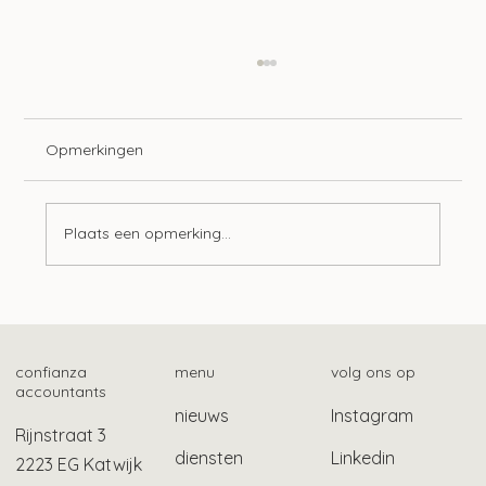
Opmerkingen
Plaats een opmerking...
Hogere korting mrb emissievrije auto’s
confianza
menu
volg ons op
accountants
nieuws
Instagram
Rijnstraat 3
diensten
Linkedin
2223 EG Katwijk