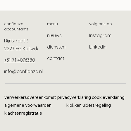
Langere tijdelijke bescherming
gevluchte Oekraïners
confianza
menu
volg ons op
accountants
nieuws
Instagram
Rijnstraat 3
diensten
Linkedin
2223 EG Katwijk
contact
+31 71 4076380
info@confianza.nl
verwerkersovereenkomst
privacyverklaring
cookieverklaring
algemene voorwaarden
klokkenluidersregeling
klachtenregistratie