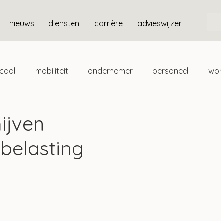
nieuws
diensten
carrière
advieswijzer
scaal
mobiliteit
ondernemer
personeel
wo
ten
box 3
ijven
belasting