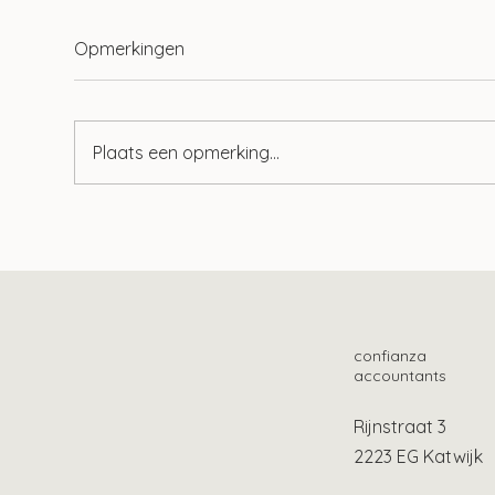
Opmerkingen
Plaats een opmerking...
Tien ontwikkelingen op het
Mog
gebied van lonen
loo
confianza
accountants
Rijnstraat 3
2223 EG Katwijk