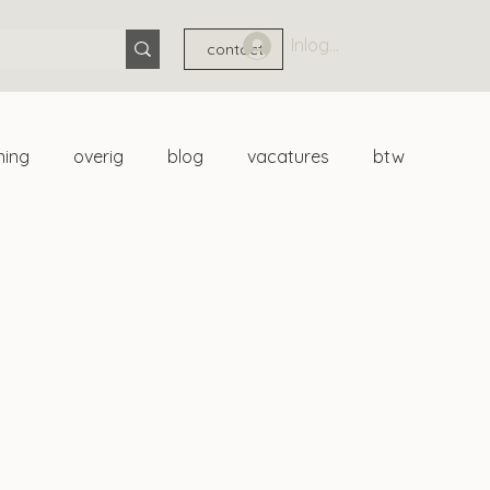
Inloggen
contact
ning
overig
blog
vacatures
btw