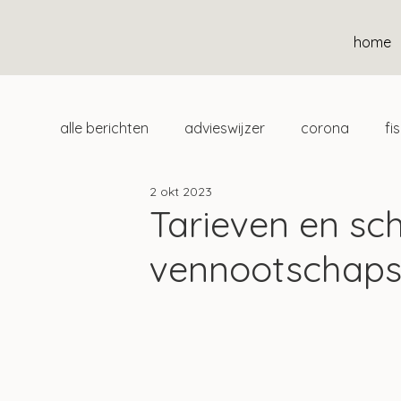
home
alle berichten
advieswijzer
corona
fi
2 okt 2023
duurzaam
home
uitgelicht
klan
Tarieven en sch
vennootschaps