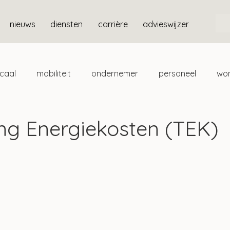
nieuws
diensten
carrière
advieswijzer
scaal
mobiliteit
ondernemer
personeel
wo
ten
box 3
g Energiekosten (TEK)