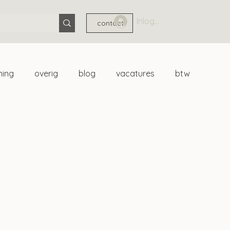
Inloggen
contact
ning
overig
blog
vacatures
btw