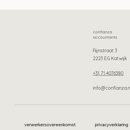
gebied van lonen
loo
confianza
accountants
Rijnstraat 3
2223 EG Katwijk
+31 71 4076380
info@confianza.n
verwerkersovereenkomst
privacyverklaring