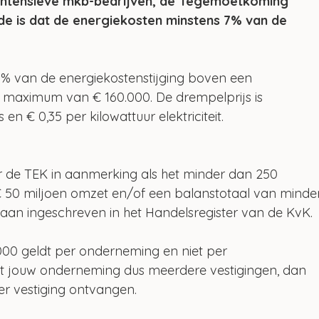
ntensieve mkb-bedrijven, de Tegemoetkoming 
e is dat de energiekosten minstens 7% van de 
 van de energiekostenstijging boven een 
n maximum van € 160.000. De drempelprijs is 
en € 0,35 per kilowattuur elektriciteit.
r de TEK in aanmerking als het minder dan 250 
 50 miljoen omzet en/of een balanstotaal van minde
taan ingeschreven in het Handelsregister van de KvK.
00 geldt per onderneming en niet per 
eft jouw onderneming dus meerdere vestigingen, dan 
er vestiging ontvangen.