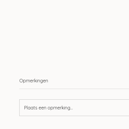
Opmerkingen
Plaats een opmerking...
Tien ontwikkelingen op het
Mog