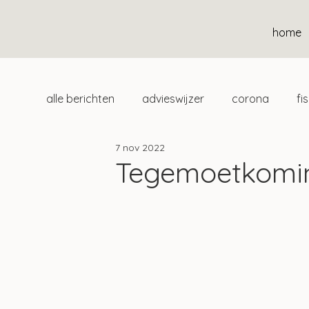
home
alle berichten
advieswijzer
corona
fi
7 nov 2022
duurzaam
home
uitgelicht
klan
Tegemoetkomin