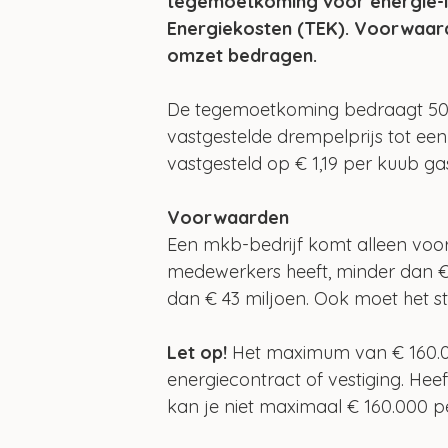
tegemoetkoming voor energie-i
Energiekosten (TEK). Voorwaard
omzet bedragen. 
De tegemoetkoming bedraagt 50%
vastgestelde drempelprijs tot ee
vastgesteld op € 1,19 per kuub gas 
Voorwaarden
Een mkb-bedrijf komt alleen voo
medewerkers heeft, minder dan €
dan € 43 miljoen. Ook moet het s
Let op! 
Het maximum van € 160.0
energiecontract of vestiging. He
kan je niet maximaal € 160.000 p