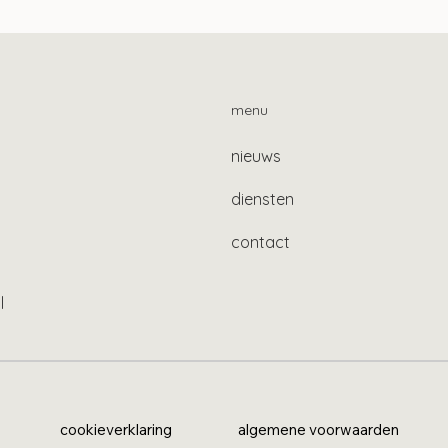
n bij Stak-constructie
Zelfstandigenwet i
internetconsultatie
menu
nieuws
diensten
contact
l
cookieverklaring
algemene voorwaarden