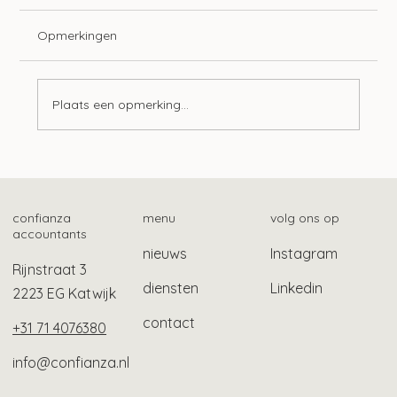
Opmerkingen
Plaats een opmerking...
Mogelijk ook gebruikelijk loon bij Stak-
constructie
confianza
menu
volg ons op
accountants
nieuws
Instagram
Rijnstraat 3
diensten
Linkedin
2223 EG Katwijk
contact
+31 71 4076380
info@confianza.nl