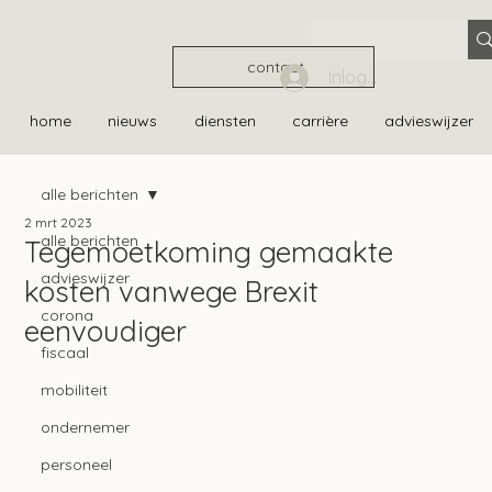
contact
Inloggen
home
nieuws
diensten
carrière
advieswijzer
alle berichten
2 mrt 2023
alle berichten
Tegemoetkoming gemaakte
advieswijzer
kosten vanwege Brexit
corona
eenvoudiger
fiscaal
mobiliteit
ondernemer
personeel