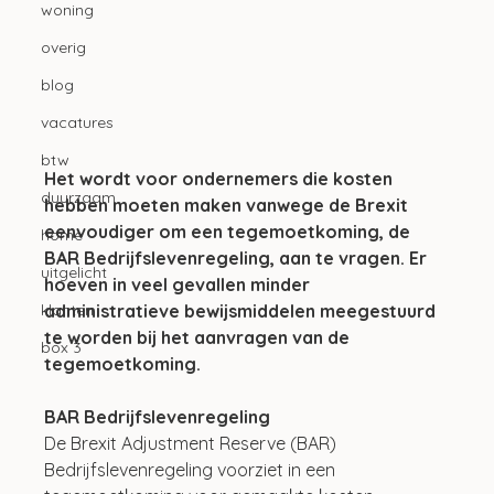
woning
overig
blog
vacatures
btw
Het wordt voor ondernemers die kosten 
duurzaam
hebben moeten maken vanwege de Brexit 
eenvoudiger om een tegemoetkoming, de 
home
BAR Bedrijfslevenregeling, aan te vragen. Er 
uitgelicht
hoeven in veel gevallen minder 
administratieve bewijsmiddelen meegestuurd 
klanten
te worden bij het aanvragen van de 
box 3
tegemoetkoming.
BAR Bedrijfslevenregeling
De Brexit Adjustment Reserve (BAR) 
Bedrijfslevenregeling voorziet in een 