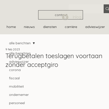
contact
Inloggen
home
nieuws
diensten
carrière
advieswijzer
alle berichten
9 feb 2023
alle berichten
Terugbetalen toeslagen voortaan
advieswijzer
zonder acceptgiro
corona
fiscaal
mobiliteit
ondernemer
personeel