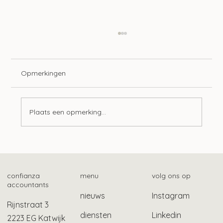
Opmerkingen
Plaats een opmerking...
Zo vind je het fiscale betalingskenmerk
confianza
menu
volg ons op
accountants
nieuws
Instagram
Rijnstraat 3
diensten
Linkedin
2223 EG Katwijk