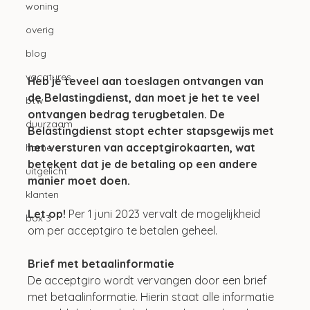
woning
overig
blog
vacatures
Heb je teveel aan toeslagen ontvangen van 
de Belastingdienst, dan moet je het te veel 
btw
ontvangen bedrag terugbetalen. De 
duurzaam
Belastingdienst stopt echter stapsgewijs met 
het versturen van acceptgirokaarten, wat 
home
betekent dat je de betaling op een andere 
uitgelicht
manier moet doen.
klanten
Let op!
 Per 1 juni 2023 vervalt de mogelijkheid 
box 3
om per acceptgiro te betalen geheel.
Brief met betaalinformatie
De acceptgiro wordt vervangen door een brief 
met betaalinformatie. Hierin staat alle informatie 