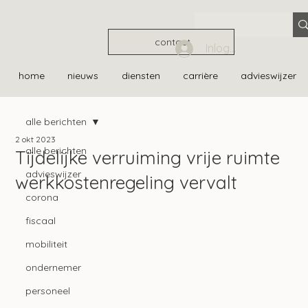
contact
Inloggen
home
nieuws
diensten
carrière
advieswijzer
alle berichten
2 okt 2023
alle berichten
Tijdelijke verruiming vrije ruimte
advieswijzer
werkkostenregeling vervalt
corona
fiscaal
mobiliteit
ondernemer
personeel