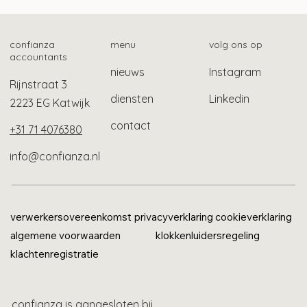
Langere tijdelijke bescherming
gevluchte Oekraïners
confianza
menu
volg ons op
accountants
nieuws
Instagram
Rijnstraat 3
diensten
Linkedin
2223 EG Katwijk
contact
+31 71 4076380
info@confianza.nl
verwerkersovereenkomst
privacyverklaring
cookieverklaring
algemene voorwaarden
klokkenluidersregeling
klachtenregistratie
confianza is aangesloten bij