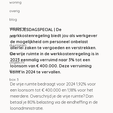
woning
overig
blog
vacatures
PRINSJESDAGSPECIAL | De 
werkkostenregeling biedt jou als werkgever 
btw
de mogelijkheid om personeel onbelast 
duurzaam
allerlei zaken te vergoeden en verstrekken. 
De vrije ruimte in de werkkostenregeling is in 
home
2023 eenmalig verruimd naar 3% tot een 
uitgelicht
loonsom van € 400.000. Deze verruiming 
klanten
komt in 2024 te vervallen. 
box 3
De vrije ruimte bedraagt voor 2024 1,92% voor 
een loonsom tot € 400.000 en 1,18% voor het 
meerdere. Overschrijd je de vrije ruimte? Dan 
betaal je 80% belasting via de eindheffing in de 
loonadministratie.   