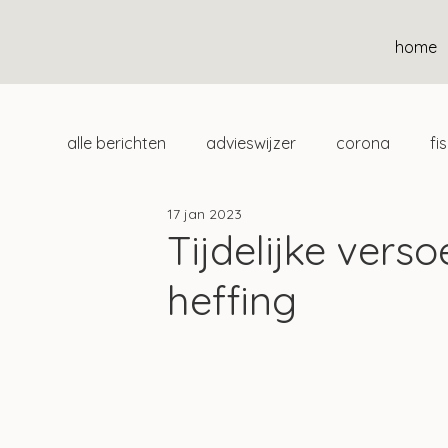
home
alle berichten
advieswijzer
corona
fi
17 jan 2023
duurzaam
home
uitgelicht
klan
Tijdelijke vers
heffing