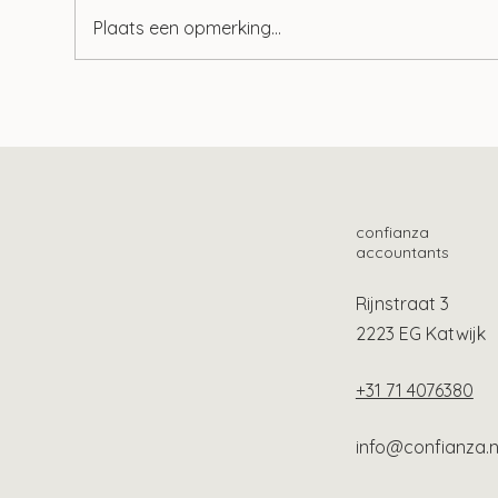
Plaats een opmerking...
Aof-premie al jaren te hoog?
Lang
bes
Oek
confianza
accountants
Rijnstraat 3
2223 EG Katwijk
+31 71 4076380
info@confianza.n