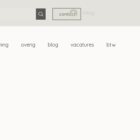
Inloggen
contact
ning
overig
blog
vacatures
btw