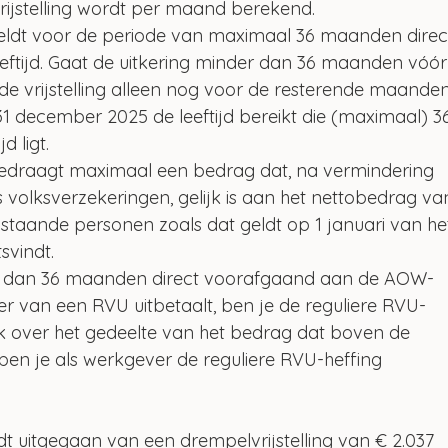
ijstelling wordt per maand berekend. 
geldt voor de periode van maximaal 36 maanden direc
tijd. Gaat de uitkering minder dan 36 maanden vóór
 de vrijstelling alleen nog voor de resterende maanden
31 december 2025 de leeftijd bereikt die (maximaal) 3
 ligt.
bedraagt maximaal een bedrag dat, na vermindering 
 volksverzekeringen, gelijk is aan het nettobedrag va
staande personen zoals dat geldt op 1 januari van he
svindt.
r dan 36 maanden direct voorafgaand aan de AOW-
der van een RVU uitbetaalt, ben je de reguliere RVU-
k over het gedeelte van het bedrag dat boven de 
 ben je als werkgever de reguliere RVU-heffing 
dt uitgegaan van een drempelvrijstelling van € 2.037 