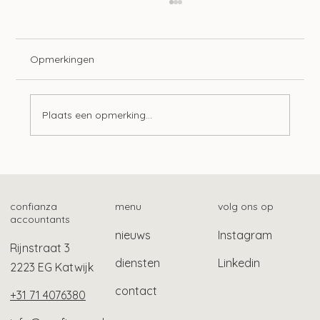
Opmerkingen
Plaats een opmerking...
Zwv-pgb-zorgverleners kunnen ook
zorgbonus aanvragen
confianza
menu
volg ons op
accountants
nieuws
Instagram
Rijnstraat 3
diensten
Linkedin
2223 EG Katwijk
contact
+31 71 4076380