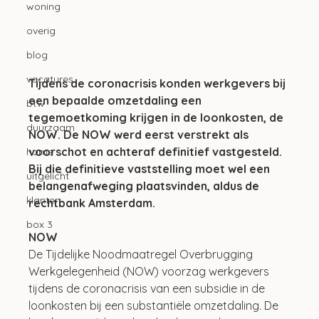
woning
overig
blog
vacatures
Tijdens de coronacrisis konden werkgevers bij 
een bepaalde omzetdaling een 
btw
tegemoetkoming krijgen in de loonkosten, de 
duurzaam
NOW. De NOW werd eerst verstrekt als 
voorschot en achteraf definitief vastgesteld. 
home
Bij die definitieve vaststelling moet wel een 
uitgelicht
belangenafweging plaatsvinden, aldus de 
klanten
rechtbank Amsterdam.
box 3
NOW
De Tijdelijke Noodmaatregel Overbrugging 
Werkgelegenheid (NOW) voorzag werkgevers 
tijdens de coronacrisis van een subsidie in de 
loonkosten bij een substantiële omzetdaling. De 