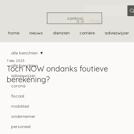
contact
Inloggen
home
nieuws
diensten
carrière
advieswijzer
alle berichten
7 dec 2023
alle berichten
Toch NOW ondanks foutieve
advieswijzer
berekening?
corona
fiscaal
mobiliteit
ondernemer
personeel