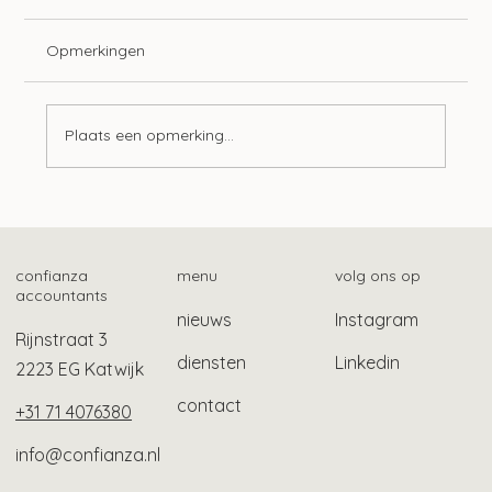
Opmerkingen
Plaats een opmerking...
Samenwerking Belastingdienst en NSR
voor hulp bij schulden
confianza
menu
volg ons op
accountants
nieuws
Instagram
Rijnstraat 3
diensten
Linkedin
2223 EG Katwijk
contact
+31 71 4076380
info@confianza.nl