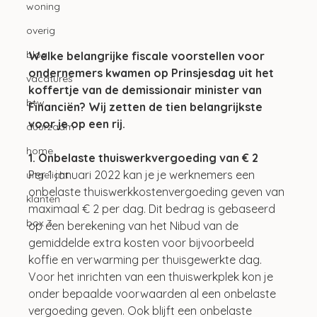
woning
overig
blog
Welke belangrijke fiscale voorstellen voor 
ondernemers kwamen op Prinsjesdag uit het 
vacatures
koffertje van de demissionair minister van 
btw
Financiën? Wij zetten de tien belangrijkste 
voor je op een rij.
duurzaam
home
1. Onbelaste thuiswerkvergoeding van € 2
Per 1 januari 2022 kan je je werknemers een 
uitgelicht
onbelaste thuiswerkkostenvergoeding geven van 
klanten
maximaal € 2 per dag. Dit bedrag is gebaseerd 
box 3
op een berekening van het Nibud van de 
gemiddelde extra kosten voor bijvoorbeeld 
koffie en verwarming per thuisgewerkte dag. 
Voor het inrichten van een thuiswerkplek kon je 
onder bepaalde voorwaarden al een onbelaste 
vergoeding geven. Ook blijft een onbelaste 