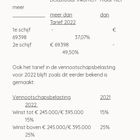
meer
                          	meer dan			dan		
			Tarief 2022
1e schijf 		 -					€ 
69.398				37,07%
2e schijf 		€ 69.398				-	
				49,50%
Ook het tarief in de vennootschapsbelasting 
voor 2022 blijft zoals dit eerder bekend is 
gemaakt:
Vennootschapsbelasting			2021		
	2022 
Winst tot € 245.000/€ 395.000		15% 		
	15% 
Winst boven € 245.000/€ 395.000	25% 		
	25% 