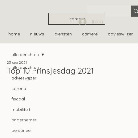
contact
Inloggen
home
nieuws
diensten
carrière
advieswijzer
alle berichten
23 sep 2021
alle berichten
Top 10 Prinsjesdag 2021
advieswijzer
corona
fiscaal
mobiliteit
ondernemer
personeel