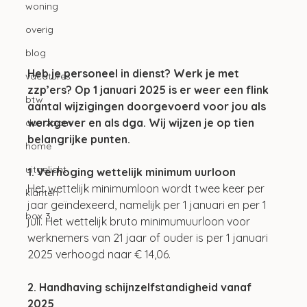
woning
overig
blog
Heb je personeel in dienst? Werk je met 
vacatures
zzp’ers? Op 1 januari 2025 is er weer een flink 
btw
aantal wijzigingen doorgevoerd voor jou als 
werkgever en als dga. Wij wijzen je op tien 
duurzaam
belangrijke punten.
home
uitgelicht
1. Verhoging wettelijk minimum uurloon
Het wettelijk minimumloon wordt twee keer per 
klanten
jaar geïndexeerd, namelijk per 1 januari en per 1 
box 3
juli. Het wettelijk bruto minimumuurloon voor 
werknemers van 21 jaar of ouder is per 1 januari 
2025 verhoogd naar € 14,06. 
2. Handhaving schijnzelfstandigheid vanaf 
2025