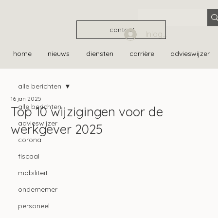
contact
Inloggen
home
nieuws
diensten
carrière
advieswijzer
alle berichten
16 jan 2025
alle berichten
Top 10 wijzigingen voor de
advieswijzer
werkgever 2025
corona
fiscaal
mobiliteit
ondernemer
personeel