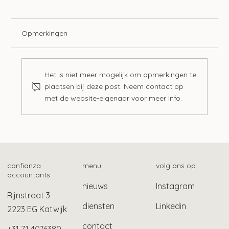
Opmerkingen
Het is niet meer mogelijk om opmerkingen te
Aof-premie al jaren te hoog?
plaatsen bij deze post. Neem contact op
met de website-eigenaar voor meer info.
confianza
menu
volg ons op
accountants
nieuws
Instagram
Rijnstraat 3
diensten
Linkedin
2223 EG Katwijk
contact