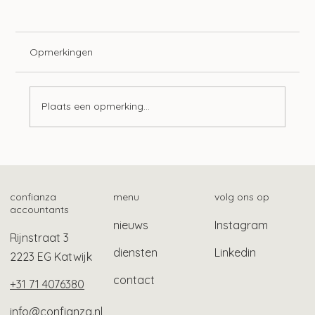
Opmerkingen
Plaats een opmerking...
Mogelijk ook gebruikelijk loon bij Stak-
constructie
confianza
menu
volg ons op
accountants
nieuws
Instagram
Rijnstraat 3
diensten
Linkedin
2223 EG Katwijk
contact
+31 71 4076380
info@confianza.nl