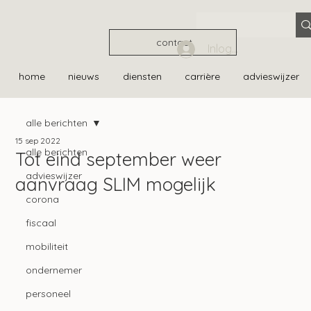
contact
Inloggen
home
nieuws
diensten
carrière
advieswijzer
alle berichten
15 sep 2022
alle berichten
Tot eind september weer
advieswijzer
aanvraag SLIM mogelijk
corona
fiscaal
mobiliteit
ondernemer
personeel