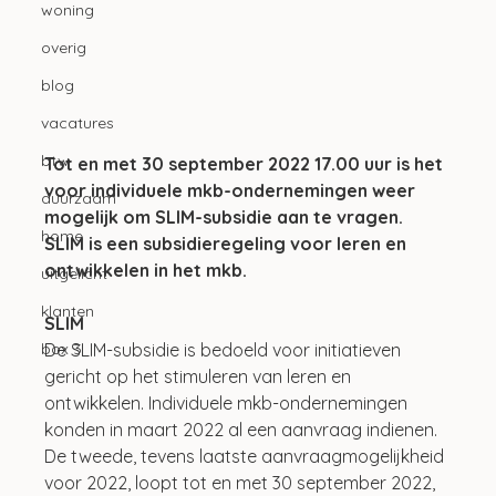
woning
overig
blog
vacatures
btw
Tot en met 30 september 2022 17.00 uur is het 
voor individuele mkb-ondernemingen weer 
duurzaam
mogelijk om SLIM-subsidie aan te vragen. 
home
SLIM is een subsidieregeling voor leren en 
ontwikkelen in het mkb.
uitgelicht
klanten
SLIM
De SLIM-subsidie is bedoeld voor initiatieven 
box 3
gericht op het stimuleren van leren en 
ontwikkelen. Individuele mkb-ondernemingen 
konden in maart 2022 al een aanvraag indienen. 
De tweede, tevens laatste aanvraagmogelijkheid 
voor 2022, loopt tot en met 30 september 2022, 