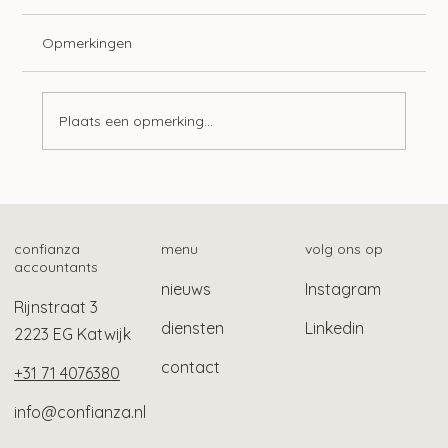
Opmerkingen
Plaats een opmerking...
Zwv-pgb-zorgverleners kunnen ook
zorgbonus aanvragen
confianza
menu
volg ons op
accountants
nieuws
Instagram
Rijnstraat 3
diensten
Linkedin
2223 EG Katwijk
contact
+31 71 4076380
info@confianza.nl