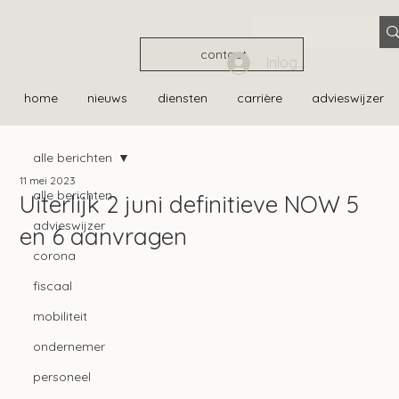
contact
Inloggen
home
nieuws
diensten
carrière
advieswijzer
alle berichten
11 mei 2023
alle berichten
Uiterlijk 2 juni definitieve NOW 5
advieswijzer
en 6 aanvragen
corona
fiscaal
mobiliteit
ondernemer
personeel