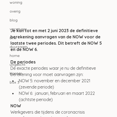
woning
overig
blog
vacatures
Je kan tot en met 2 juni 2023 de definitieve 
berekening aanvragen van de NOW voor de 
btw
laatste twee periodes. Dit betreft de NOW 5 
duurzaam
en de NOW 6.
home
De periodes
uitgelicht
De exacte periodes waar je nu de definitieve 
klanten
berekening voor moet aanvragen zijn: 
NOW 5: november en december 2021 
box 3
(zevende periode)
NOW 6:  januari, februari en maart 2022 
(achtste periode)
NOW
Werkgevers die tijdens de coronacrisis 